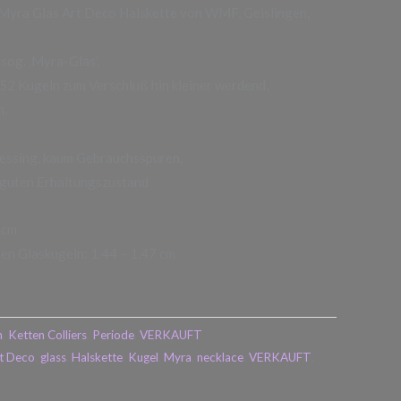
 Myra Glas Art Deco Halskette von WMF, Geislingen,
 sog. ‚Myra-Glas‘,
52 Kugeln zum Verschluß hin kleiner werdend,
n,
essing, kaum Gebrauchsspuren,
r guten Erhaltungszustand
 cm
n Glaskugeln: 1.44 – 1,47 cm
n
,
Ketten Colliers
,
Periode
,
VERKAUFT
t Deco
,
glass
,
Halskette
,
Kugel
,
Myra
,
necklace
,
VERKAUFT
,