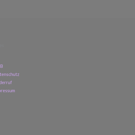
es
B
tenschutz
derruf
pressum