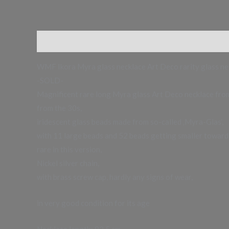
Beschreibung
Zusätzliche Informationen
WMF Ikora Myra glass necklace Art Deco rarity glass ne
-SOLD-
Magnificent rare long Myra glass Art Deco necklace fro
from the 30s,
iridescent glass beads made from so-called ‚Myra-Glas‘,
with 11 large beads and 52 beads getting smaller towards
rare in this version,
Nickel silver chain,
with brass screw cap, hardly any signs of wear,
in very good condition for its age
Necklace length: 83.5 cm