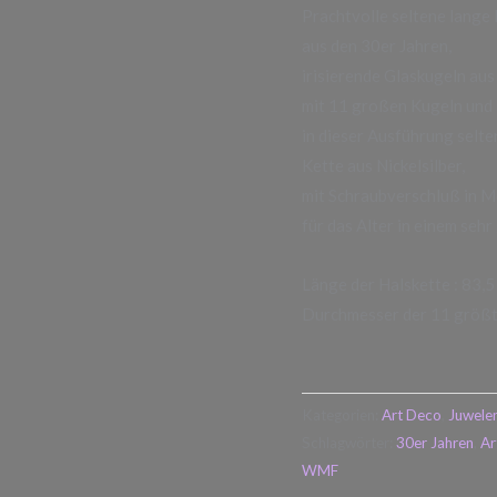
Prachtvolle seltene lange
aus den 30er Jahren,
irisierende Glaskugeln aus
mit 11 großen Kugeln und 
in dieser Ausführung selte
Kette aus Nickelsilber,
mit Schraubverschluß in M
für das Alter in einem seh
Länge der Halskette : 83,5
Durchmesser der 11 größte
Kategorien:
Art Deco
,
Juwele
Schlagwörter:
30er Jahren
,
Ar
WMF