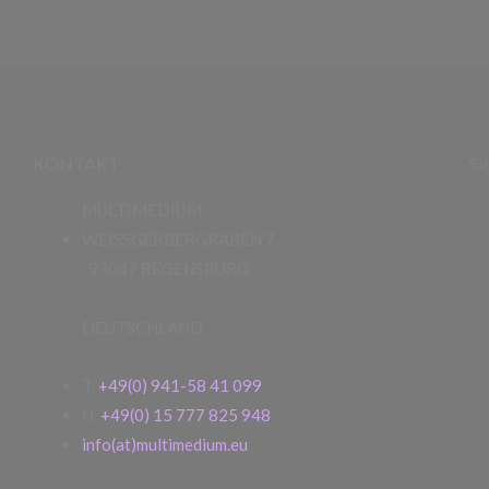
KONTAKT
Si
MULTIMEDIUM
WEISSGERBERGRABEN 7
93047 REGENSBURG
DEUTSCHLAND
T.
+49(0) 941-58 41 099
H.
+49(0) 15 777 825 948
info(at)multimedium.eu