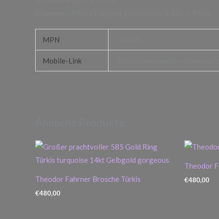
Diameter of the 11 largest glass beads: 1.44 – 1.47cm
MPN
74459
Mobile-Link
https://www.multimedium.eu/?
Ähnliche Produkte
Theodor F
Theodor Fahrner Brosche Türkis
€
480,00
€
480,00