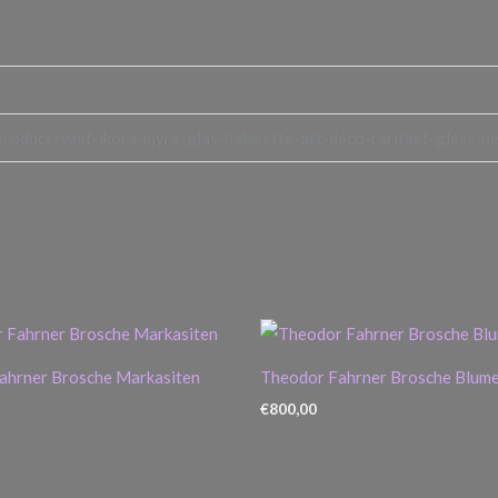
product=wmf-ikora-myra-glas-halskette-art-deco-raritaet-glass-ne
ahrner Brosche Markasiten
Theodor Fahrner Brosche Blum
€
800,00