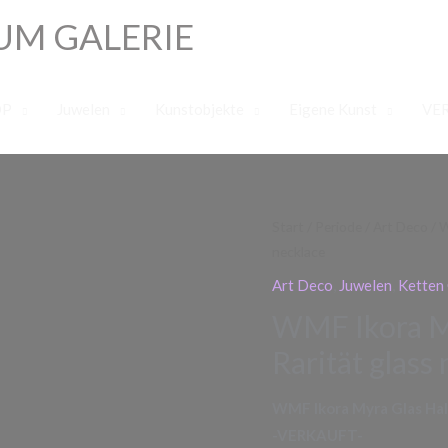
UM GALERIE
OP
Juwelen
Kunstobjekte
Eigene Kunst
VE
Start
/
Periode
/
Art Deco
/ W
necklace
Art Deco
,
Juwelen
,
Ketten 
WMF Ikora My
Rarität glass
WMF Ikora Myra Glas Hals
-VERKAUFT-