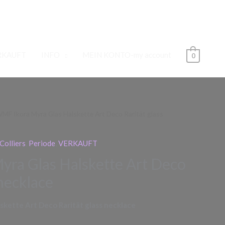
RKAUFT
INFO
MEIN KONTO-my account
0
MF Ikora Myra Glas Halskette Art Deco Rarität glass
Colliers
,
Periode
,
VERKAUFT
ra Glas Halskette Art Deco
 necklace
kette Art Deco Rarität glass necklace