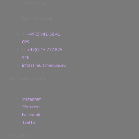
REGENSBURG
DEUTSCHLAND
T.
+49(0) 941-58 41
099
H.
+49(0) 15 777 825
948
info(at)multimedium.eu
Sie finden uns auf
Instagram
Pinterest
Facebook
Twitter
Rechtliches