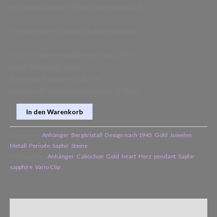
im Clip gestempelt: 585 und Firmenpunze BB
in einem guten schönen Erhaltungszustand
Höhe incl. kleiner angelöteter Öse): 2,96 cm
(mit Aufhängung: 4 cm)
Breite des Anhängers: 2,87 cm
Sichtbare Breite des Saphirherzens: 8,76 mm
In den Warenkorb
Kategorien:
Anhänger
,
Bergkristall
,
Design nach 1945
,
Gold
,
Juwelen
,
Metall
,
Periode
,
Saphir
,
Steine
Schlagwörter:
Anhänger
,
Cabochon
,
Gold
,
heart
,
Herz
,
pendant
,
Saphir
,
sapphire
,
Vario Clip
Zusätzliche Informationen