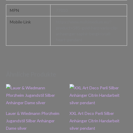
MPN
77010
Mobile-Link
https://www.multimedium.eu/?
product=585-gold-herz-vario-clip-
anhaenger-saphir-bergkristall-
heart-pendant
Ähnliche Produkte
Lauer & Wiedmann Pforzheim
XXL Art Deco Perli Silber
Jugendstil Silber Anhänger
Anhänger Citrin Handarbeit
Dame silver
silver pendant