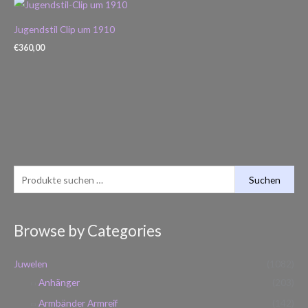
Jugendstil Clip um 1910
€
360,00
S
Suchen
u
c
Browse by Categories
h
e
Juwelen
(1082)
n
Anhänger
(203)
n
Armbänder Armreif
(142)
a