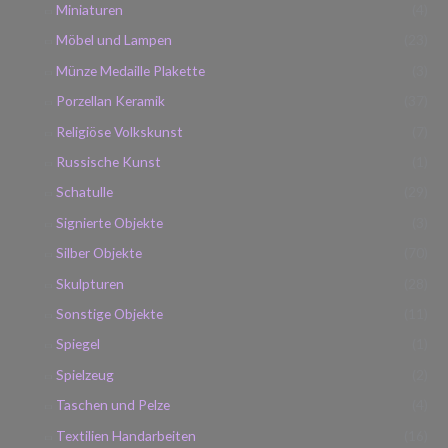
Miniaturen
(4)
Möbel und Lampen
(23)
Münze Medaille Plakette
(3)
Porzellan Keramik
(37)
Religiöse Volkskunst
(7)
Russische Kunst
(1)
Schatulle
(29)
Signierte Objekte
(3)
Silber Objekte
(70)
Skulpturen
(28)
Sonstige Objekte
(11)
Spiegel
(1)
Spielzeug
(2)
Taschen und Pelze
(4)
Textilien Handarbeiten
(16)