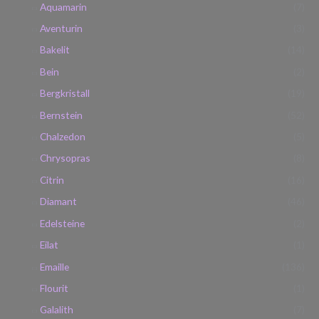
Aquamarin
(7)
Aventurin
(3)
Bakelit
(14)
Bein
(2)
Bergkristall
(19)
Bernstein
(52)
Chalzedon
(5)
Chrysopras
(8)
Citrin
(16)
Diamant
(46)
Edelsteine
(2)
Eilat
(1)
Emaille
(136)
Flourit
(1)
Galalith
(7)