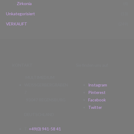
Zirkonia
(4)
Unkategorisiert
(13)
VERKAUFT
(249)
KONTAKT
Sie finden uns auf
MULTIMEDIUM
WEISSGERBERGRABEN
Instagram
7
Pinterest
93047 REGENSBURG
Facebook
Twitter
DEUTSCHLAND
T.
+49(0) 941-58 41