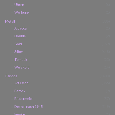
Uhren
(6)
Werbung
(1)
Metall
(836)
Alpacca
(1)
Double
(2)
Gold
(159)
Silber
(648)
Tombak
(23)
Weißgold
(14)
Periode
(1400)
Art Deco
(356)
Barock
(9)
Biedermeier
(57)
Design nach 1945
(349)
Empire
(1)