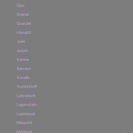
Glas
(62)
Granat
(80)
Grandel
(3)
Hämatit
(1)
Jade
(6)
Jaspis
(3)
Kamee
(18)
Karneol
(21)
Koralle
(32)
Kunststoff
(3)
Labradorit
(2)
Lagenstein
(2)
Lapislazuli
(27)
Malachit
(6)
Markasit
(5)