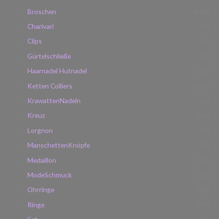
c
Broschen
(320)
h
Charivari
(4)
:
Clips
(1)
Gürtelschließe
(7)
Haarnadel Hutnadel
(10)
Ketten Colliers
(265)
KrawattenNadeln
(3)
Kreuz
(16)
Lorgnon
(4)
ManschettenKnöpfe
(7)
Medaillon
(11)
ModeSchmuck
(23)
Ohrringe
(28)
Ringe
(95)