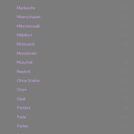
Markasite
(31)
Meerschaum
(1)
Mikromosaik
(22)
Millefiori
(22)
Moissanit
(1)
Mondstein
(7)
Muschel
(2)
Nephrit
(2)
Ohne Steine
(62)
Onyx
(11)
Opal
(8)
Peridot
(4)
Perle
(70)
Perlen
(25)