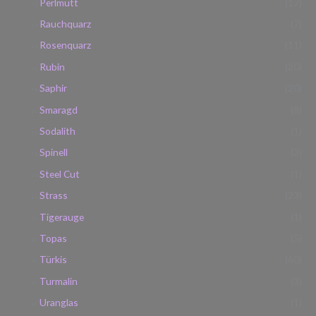
Perlmutt
(17)
Rauchquarz
(7)
Rosenquarz
(11)
Rubin
(20)
Saphir
(20)
Smaragd
(8)
Sodalith
(1)
Spinell
(3)
Steel Cut
(1)
Strass
(23)
Tigerauge
(1)
Topas
(5)
Türkis
(60)
Turmalin
(3)
Uranglas
(1)