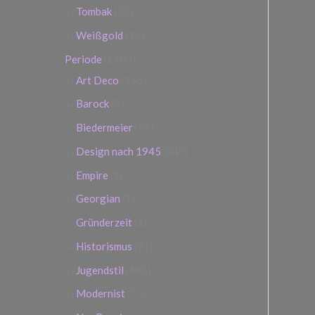
Tombak
(23)
Weißgold
(14)
Periode
(1400)
Art Deco
(356)
Barock
(9)
Biedermeier
(57)
Design nach 1945
(349)
Empire
(1)
Georgian
(1)
Gründerzeit
(1)
Historismus
(91)
Jugendstil
(486)
Modernist
(75)