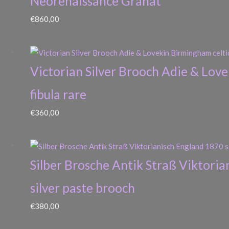
Neorenaissance Granat
€
860,00
Victorian Silver Brooch Adie & Love
fibula rare
€
360,00
Silber Brosche Antik Straß Viktoria
silver paste brooch
€
380,00