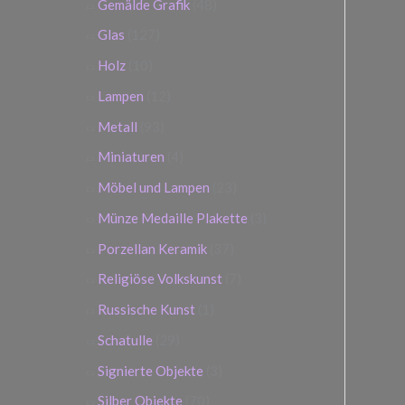
Gemälde Grafik
(48)
Glas
(127)
Holz
(10)
Lampen
(12)
Metall
(93)
Miniaturen
(4)
Möbel und Lampen
(23)
Münze Medaille Plakette
(3)
Porzellan Keramik
(37)
Religiöse Volkskunst
(7)
Russische Kunst
(1)
Schatulle
(29)
Signierte Objekte
(3)
Silber Objekte
(70)