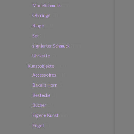
ModeSchmuck
(23)
Ohrringe
(28)
Ringe
(95)
Set
(5)
signierter Schmuck
(198)
Uhrkette
(2)
Kunstobjekte
(519)
Accessoires
(11)
Bakelit Horn
(5)
Bestecke
(3)
Bücher
(21)
Eigene Kunst
(68)
Engel
(5)