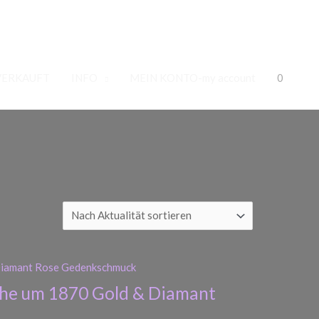
VERKAUFT
INFO
MEIN KONTO-my account
0
che um 1870 Gold & Diamant