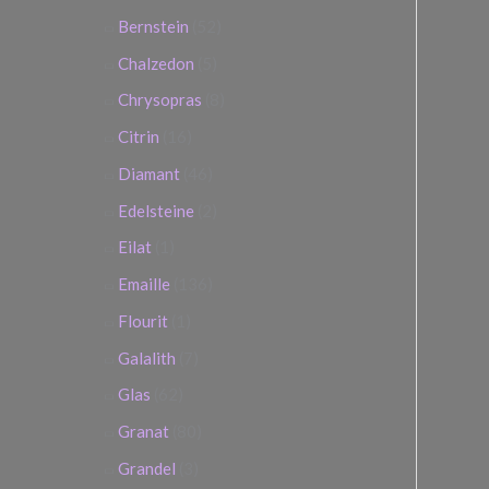
Bernstein
(52)
Chalzedon
(5)
Chrysopras
(8)
Citrin
(16)
Diamant
(46)
Edelsteine
(2)
Eilat
(1)
Emaille
(136)
Flourit
(1)
Galalith
(7)
Glas
(62)
Granat
(80)
Grandel
(3)