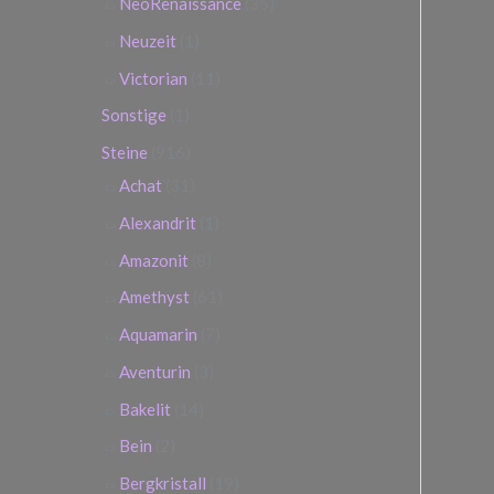
NeoRenaissance
(35)
Neuzeit
(1)
Victorian
(11)
Sonstige
(1)
Steine
(916)
Achat
(31)
Alexandrit
(1)
Amazonit
(8)
Amethyst
(61)
Aquamarin
(7)
Aventurin
(3)
Bakelit
(14)
Bein
(2)
Bergkristall
(19)