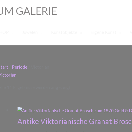
UM GALERIE
HOP
Juwelen
Kunstobjekte
Eigene Kunst
Nach
Start
/
Periode
/ Victorian
Aktualität
Victorian
sortiert
Alle 11 Ergebnisse werden angezeigt
Antike Viktorianische Granat Bros