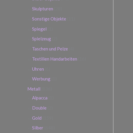
Skulpturen
(28)
Sonstige Objekte
(11)
Spiegel
(1)
Spielzeug
(2)
Taschen und Pelze
(4)
Textilien Handarbeiten
(16)
Uhren
(6)
Werbung
(1)
Metall
(836)
Alpacca
(1)
Double
(2)
Gold
(159)
Silber
(648)