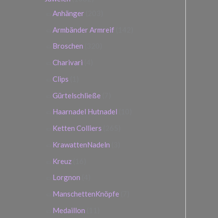
c
s
s
Anhänger
(203)
h
Armbänder Armreif
(142)
:
Broschen
(320)
Charivari
(4)
Clips
(1)
Gürtelschließe
(7)
Haarnadel Hutnadel
(10)
Ketten Colliers
(265)
KrawattenNadeln
(3)
Kreuz
(16)
Lorgnon
(4)
ManschettenKnöpfe
(7)
Medaillon
(11)