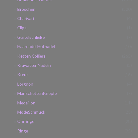
a
i
i
c
Broschen
(320)
s
s
h
Charivari
(4)
:
Clips
(1)
Gürtelschließe
(7)
Haarnadel Hutnadel
(10)
Ketten Colliers
(265)
KrawattenNadeln
(3)
Kreuz
(16)
Lorgnon
(4)
ManschettenKnöpfe
(7)
Medaillon
(11)
ModeSchmuck
(23)
Ohrringe
(28)
Ringe
(95)