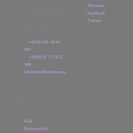
7
Pinterest
93047 REGENSBURG
Facebook
Twitter
DEUTSCHLAND
T.
+49(0) 941-58 41
099
H.
+49(0) 15 777 825
948
info(at)multimedium.eu
Rechtliches
AGB
Datenschutz