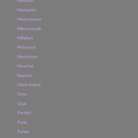
Markasit
(5)
Markasite
(31)
Meerschaum
(1)
Mikromosaik
(22)
Millefiori
(22)
Moissanit
(1)
Mondstein
(7)
Muschel
(2)
Nephrit
(2)
Ohne Steine
(62)
Onyx
(11)
Opal
(8)
Peridot
(4)
Perle
(70)
Perlen
(25)