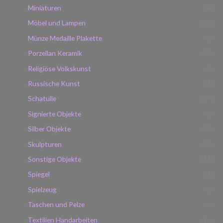
Miniaturen
(4)
Möbel und Lampen
(23)
Münze Medaille Plakette
(3)
Porzellan Keramik
(37)
Religiöse Volkskunst
(7)
Russische Kunst
(1)
Schatulle
(29)
Signierte Objekte
(3)
Silber Objekte
(70)
Skulpturen
(28)
Sonstige Objekte
(11)
Spiegel
(1)
Spielzeug
(2)
Taschen und Pelze
(4)
Textilien Handarbeiten
(16)