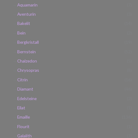
Aquamarin
(7)
Aventurin
(3)
Bakelit
(14)
Bein
(2)
Bergkristall
(19)
Bernstein
(52)
Chalzedon
(5)
Chrysopras
(8)
Citrin
(16)
Diamant
(46)
Edelsteine
(2)
Eilat
(1)
Emaille
(136)
Flourit
(1)
Galalith
(7)