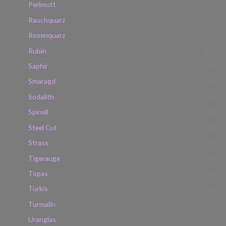
Perlmutt
(17)
Rauchquarz
(7)
Rosenquarz
(11)
Rubin
(20)
Saphir
(20)
Smaragd
(8)
Sodalith
(1)
Spinell
(3)
Steel Cut
(1)
Strass
(23)
Tigerauge
(1)
Topas
(5)
Türkis
(60)
Turmalin
(3)
Uranglas
(1)