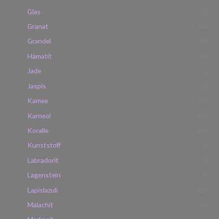
Glas
(62)
Granat
(80)
Grandel
(3)
Hämatit
(1)
Jade
(6)
Jaspis
(3)
Kamee
(18)
Karneol
(21)
Koralle
(32)
Kunststoff
(3)
Labradorit
(2)
Lagenstein
(2)
Lapislazuli
(27)
Malachit
(6)