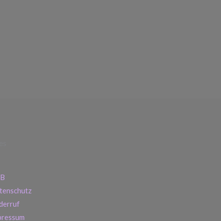
es
B
tenschutz
derruf
pressum