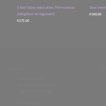
5 fünf Stück dekorative Theresiental
Vase Veni
Sektgläser im Jugendstil
€
180,00
€
175,00
KONTAKT
Si
MULTIMEDIUM
WEISSGERBERGRABEN 7
93047 REGENSBURG
DEUTSCHLAND