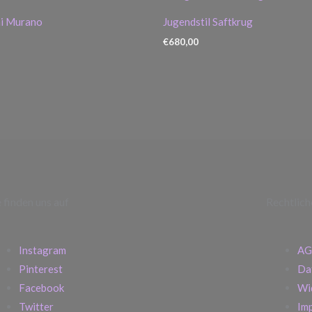
ni Murano
Jugendstil Saftkrug
€
680,00
e finden uns auf
Rechtlich
Instagram
AG
Pinterest
Da
Facebook
Wi
Twitter
Im