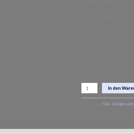
5teiliges Teegläser Set mi
Jahre
Hervorragendes Lochmust
Menge
In gutem, schönem Zustand
Tablettspiegel mit gravi
Griff aus Kupfer
Höhe der Gläser: 8,7 cm
Durchmesser der Gläser: 6
Länge des Tabletts: 31 cm
(mit Henkel 37 cm)
Breite des Tabletts: 23,5 
In den Ware
Kategorien:
Glas
,
Design nac