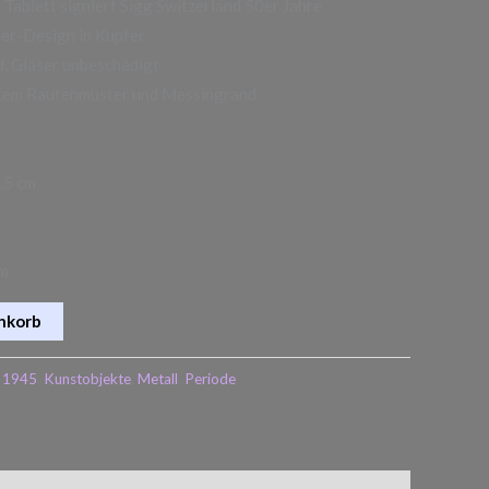
t Tablett signiert Sigg Switzerland 50er Jahre
er-Design in Kupfer
, Gläser unbeschädigt
ertem Rautenmuster und Messingrand
,5 cm
cm
nkorb
h 1945
,
Kunstobjekte
,
Metall
,
Periode