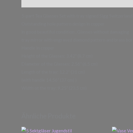
Beschreibung
5-part Tea Glasses Set with tray signed Sigg Switzerland
Outstanding hole pattern design in copper
in good beautiful condition , Glasses without damaging
tray mirror with engraved diamond pattern and brass bor
Handle in copper
Height of the Glasses: 3,42″ (8,7 cm)
Diameter of the Glasses: 2,56″ (6,5 cm)
Length of the tray: 12.2″ (31 cm)
(with handle 14,56″ (37 cm) )
Width ot the tray: 9,25″ (23,5 cm)
Ähnliche Produkte