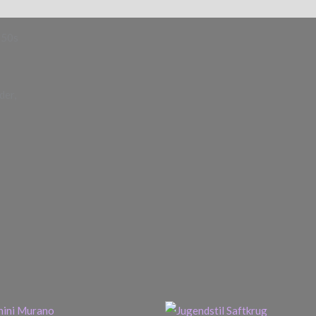
 50s
der,