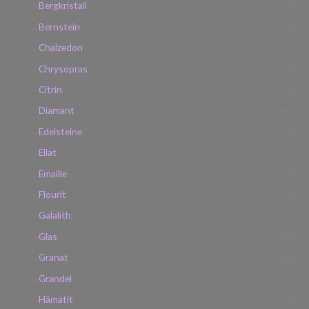
Bergkristall
(19)
Bernstein
(52)
Chalzedon
(5)
Chrysopras
(8)
Citrin
(16)
Diamant
(46)
Edelsteine
(2)
Eilat
(1)
Emaille
(136)
Flourit
(1)
Galalith
(7)
Glas
(62)
Granat
(80)
Grandel
(3)
Hämatit
(1)