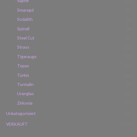
Saphir
(20)
Smaragd
(8)
Sodalith
(1)
Spinell
(3)
Steel Cut
(1)
Strass
(23)
Tigerauge
(1)
Topas
(5)
Türkis
(60)
Turmalin
(3)
Uranglas
(1)
Zirkonia
(4)
Unkategorisiert
(13)
VERKAUFT
(249)