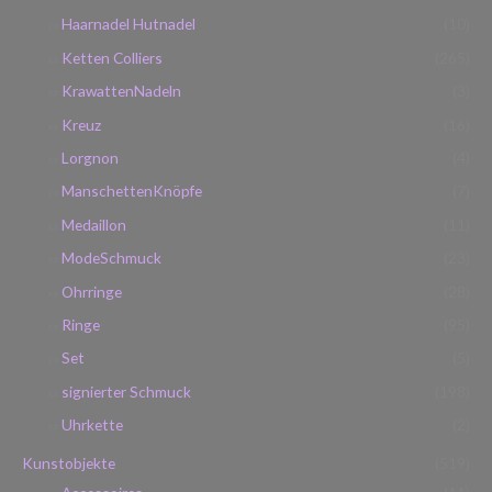
Haarnadel Hutnadel
(10)
Ketten Colliers
(265)
KrawattenNadeln
(3)
Kreuz
(16)
Lorgnon
(4)
ManschettenKnöpfe
(7)
Medaillon
(11)
ModeSchmuck
(23)
Ohrringe
(28)
Ringe
(95)
Set
(5)
signierter Schmuck
(198)
Uhrkette
(2)
Kunstobjekte
(519)