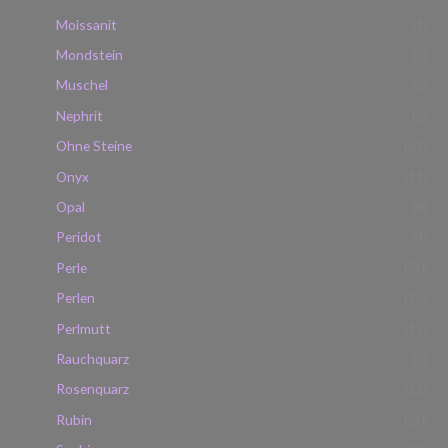
Moissanit
(1)
Mondstein
(7)
Muschel
(2)
Nephrit
(2)
Ohne Steine
(62)
Onyx
(11)
Opal
(8)
Peridot
(4)
Perle
(70)
Perlen
(25)
Perlmutt
(17)
Rauchquarz
(7)
Rosenquarz
(11)
Rubin
(20)