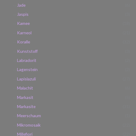
Jade
(6)
Jaspis
(3)
Kamee
(18)
Karneol
(21)
Koralle
(32)
Kunststoff
(3)
Labradorit
(2)
Lagenstein
(2)
Lapislazuli
(27)
Malachit
(6)
Markasit
(5)
Markasite
(31)
Meerschaum
(1)
Mikromosaik
(22)
Millefiori
(22)