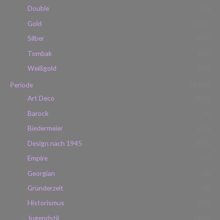
Double
(2)
Gold
(159)
Silber
(648)
Tombak
(23)
Weißgold
(14)
Periode
(1400)
Art Deco
(356)
Barock
(9)
Biedermeier
(57)
Design nach 1945
(349)
Empire
(1)
Georgian
(1)
Gründerzeit
(1)
Historismus
(91)
Jugendstil
(486)