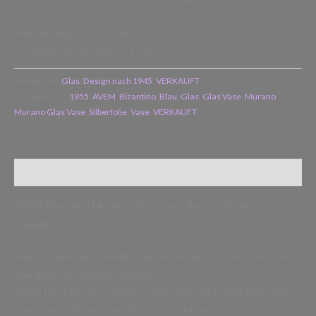
Höhe der Vase: ca. 16,5 cm
Durchmesser der Vase: ca. 12 cm
Kategorien:
Glas
,
Design nach 1945
,
VERKAUFT
Schlagwörter:
1955
,
AVEM
,
Bizantino
,
Blau
,
Glas
,
Glas Vase
,
Murano
,
Murano Glas Vase
,
Silberfolie
,
Vase
,
VERKAUFT
Beschreibung
AVeM Bizantino Murano glass vase silver foil blue
– SOLD –
Beautiful decorative AVeM Bizantino Murano vase, around 1955,
blue glass with silver foil applied,
Above this there is a colorless carrier layer with rolled glass rods,
in an interesting, very beautiful color scheme,