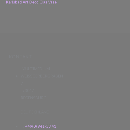
Karlsbad Art Deco Glas Vase
KONTAKT
MULTIMEDIUM
WEISSGERBERGRABEN
7
93047
REGENSBURG
DEUTSCHLAND
T.
+49(0) 941-58 41