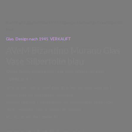
Start
/
Kunstobjekte
/
Glas
/ AVeM Bizantino Murano Glas Vase Silberfolie
blau
Glas
,
Design nach 1945
,
VERKAUFT
AVeM Bizantino Murano Glas
Vase Silberfolie blau
AVeM Bizantino Murano Glas Vase Silberfolie blau
– VERKAUFT –
Schöne dekorative AVeM Bizantino Murano Glas Vase um 1955,
blaues Glas mit aufgelegter Silberfolie,
darüber farblose Trägerschicht mit eingewalzten Glasstäben,
in interessanter sehr schöner Farbgebung,
Mündung mehrfach gezwickt,
in einem guten schönen Erhaltungszustand