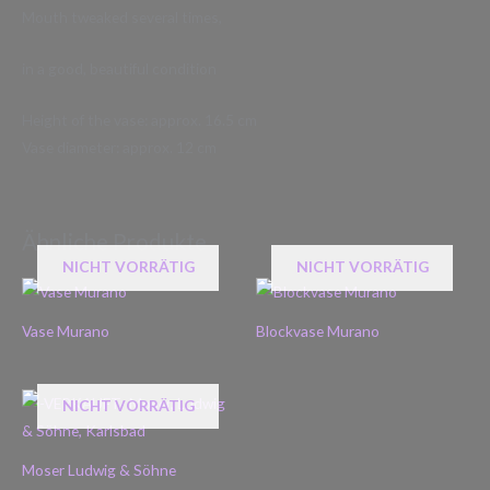
Mouth tweaked several times,
in a good, beautiful condition
Height of the vase: approx. 16.5 cm
Vase diameter: approx. 12 cm
Ähnliche Produkte
NICHT VORRÄTIG
NICHT VORRÄTIG
Vase Murano
Blockvase Murano
NICHT VORRÄTIG
Moser Ludwig & Söhne