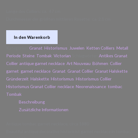
Länge des Colliers: ca. 47 cm
Durchmesser der größten mittleren Rosette: ca. 2,1 cm
In den Warenkorb
Kategorien:
Granat
,
Historismus
,
Juwelen
,
Ketten Colliers
,
Metall
,
Periode
,
Steine
,
Tombak
,
Victorian
Schlagwörter:
Antikes Granat
Collier
,
antique garnet necklace
,
Art Nouveau
,
Böhmen
,
Collier
,
garnet
,
garnet necklace
,
Granat
,
Granat Collier
,
Granat Halskette
,
Gründerzeit
,
Halskette
,
Historismus
,
Historismus Collier
,
Historismus Granat Collier
,
necklace
,
Neorenaissance
,
tombac
,
Tombak
Beschreibung
Zusätzliche Informationen
Antique tombac garnet necklace, circa 1880
Beautiful antique decorative historicist garnet necklace in tombac,