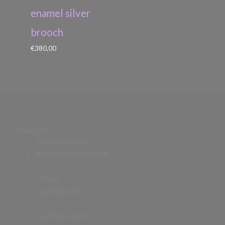
enamel silver
brooch
€
380,00
KONTAKT
MULTIMEDIUM
WEISSGERBERGRABEN
7
93047
REGENSBURG
DEUTSCHLAND