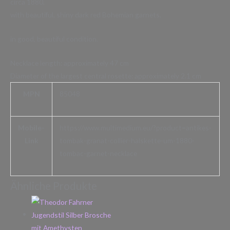
circa 1880,
with beautiful, shiny dark red Bohemian garnets,
in good, beautiful condition.
Necklace length: approximately 47 cm
Diameter of the largest central rosette: approximately 2.1 cm
MPN
85048
Mobile-
https://www.multimedium.eu/?product=antikes-
Link
tombak-granat-collier-halskette-um-1880-
tombac-garnet-necklace
Ähnliche Produkte