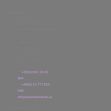
KONTAKT
MULTIMEDIUM
WEISSGERBERGRABEN
7
93047
REGENSBURG
DEUTSCHLAND
T.
+49(0) 941-58 41
099
H.
+49(0) 15 777 825
948
info(at)multimedium.eu
Sie finden uns auf