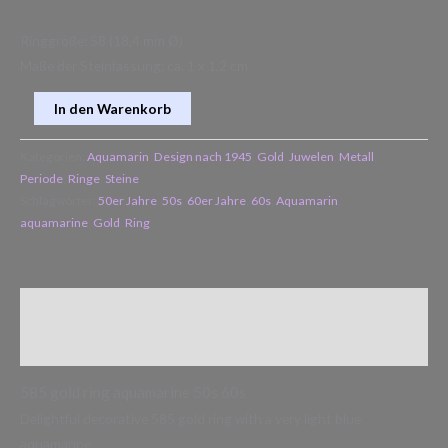
Ringgröße: 58 (18,4 mm Ø)
Maße der Steinfassung: ca. 1 x 1,2 cm
In den Warenkorb
Kategorien:
Aquamarin
,
Design nach 1945
,
Gold
,
Juwelen
,
Metall
,
Periode
,
Ringe
,
Steine
Schlagwörter:
50er Jahre
,
50s
,
60er Jahre
,
60s
,
Aquamarin
,
aquamarine
,
Gold
,
Ring
Beschreibung
Zusätzliche Informationen
585 gold ring aquamarine 50s 60s
Delightful decorative 585 gold ring with a very light blue
aquamarine