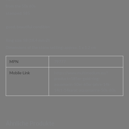
from the 50s 60s
stamped: 585
good, beautiful condition
Ring size: 58 (18.4 mm Ø)
Dimensions of the stone setting: approx. 1 x 1.2 cm
MPN
79777
Mobile-Link
https://www.multimedium.eu/?
product=585er-gold-ring-
aquamarin-50er-60er-jahre-14k-
14ct-14karat-aquamarine-50s-60s
Ähnliche Produkte