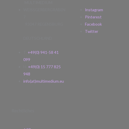
MULTIMEDIUM
WEISSGERBERGRABEN
Instagram
7
Pinterest
93047 REGENSBURG
Facebook
Twitter
DEUTSCHLAND
T.
+49(0) 941-58 41
099
H.
+49(0) 15 777 825
948
info(at)multimedium.eu
Rechtliches