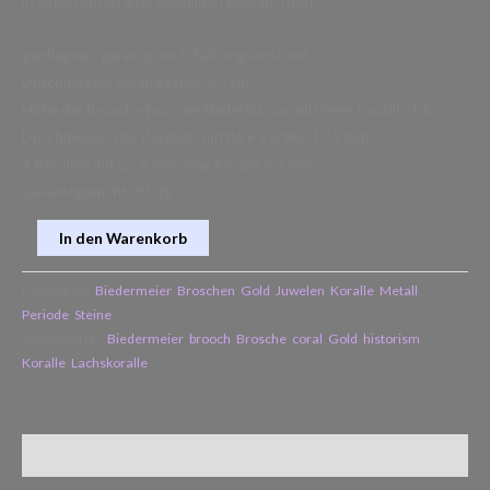
in einem guten altersgemäßen gebrauchten,
gepflegten, gereinigten Erhaltungszustand
Durchmesser der Brosche: 2,7 cm
Höhe der Brosche (von der Nadel bis zur mittleren Koralle: 1,6 cm
Durchmesser der Korallen: mittlere Koralle: 10,5 mm,
4 Korallen mit ca. 9 mm, eine Koralle 8,3 mm
Gesamtgewicht: 8,03g
In den Warenkorb
Kategorien:
Biedermeier
,
Broschen
,
Gold
,
Juwelen
,
Koralle
,
Metall
,
Periode
,
Steine
Schlagwörter:
Biedermeier
,
brooch
,
Brosche
,
coral
,
Gold
,
historism
,
Koralle
,
Lachskoralle
Zusätzliche Informationen