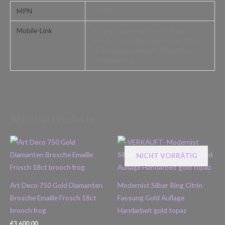
MPN
77642
Mobile-Link
https://www.multimedium.eu/?
product=antike-biedermeier-585-
gold-brosche-koralle-historism-
coral-brooch
Ähnliche Produkte
NICHT VORRÄTIG
Art Deco 750 Gold Diamanten
Modernist Silber Ring Citrin
Brosche Emaille Frosch 18ct
Fassung Gold Auflage
brooch frog
Handarbeit gold topaz
€
3.600,00