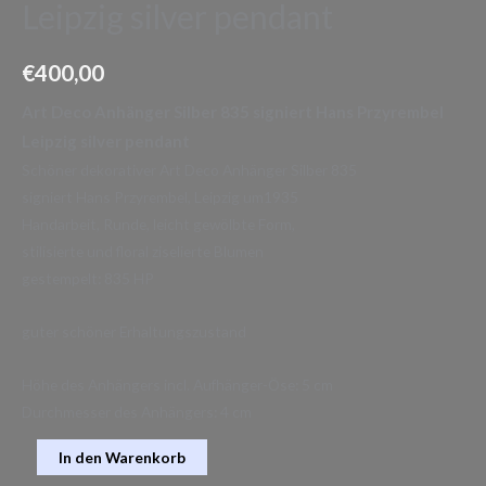
Leipzig silver pendant
€
400,00
Art Deco Anhänger Silber 835 signiert Hans Przyrembel
Leipzig silver pendant
Schöner dekorativer Art Deco Anhänger Silber 835
signiert Hans Przyrembel, Leipzig um1935
Handarbeit, Runde, leicht gewölbte Form,
stilisierte und floral ziselierte Blumen
gestempelt: 835 HP
guter schöner Erhaltungszustand
Höhe des Anhängers incl. Aufhänger-Öse: 5 cm
Durchmesser des Anhängers: 4 cm
In den Warenkorb