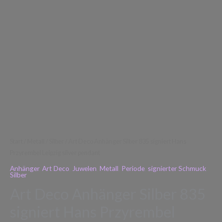
Menge
Start
/
Metall
/
Silber
/ Art Deco Anhänger Silber 835 signiert Hans
Przyrembel Leipzig silver pendant
Anhänger
,
Art Deco
,
Juwelen
,
Metall
,
Periode
,
signierter Schmuck
,
Silber
Art Deco Anhänger Silber 835
signiert Hans Przyrembel