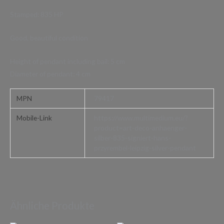
Stamped: 835 HP
Good, beautiful condition
Height of pendant including bail: 5 cm
Diameter of pendant: 4 cm
MPN
79417
Mobile-Link
https://www.multimedium.eu/?
product=art-deco-anhaenger-
silber-835-signiert-hans-
przyrembel-leipzig-silver-pendant
Ähnliche Produkte