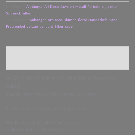
Kategorien:
Anhänger
,
Art Deco
,
Juwelen
,
Metall
,
Periode
,
signierter
Schmuck
,
Silber
Schlagwörter:
Anhänger
,
Art Deco
,
Blumen
,
floral
,
Handarbeit
,
Hans
Przyrembel
,
Leipzig
,
pendant
,
Silber
,
silver
Beschreibung
Zusätzliche Informationen
Art Deco Silver Pendant, 835, Signed Hans Przyrembel,
Leipzig
Beautiful decorative Art Deco pendant, 835 silver
Signed Hans Przyrembel, Leipzig, circa 1935
Handmade, round, slightly domed shape,
stylized and chased floral motifs