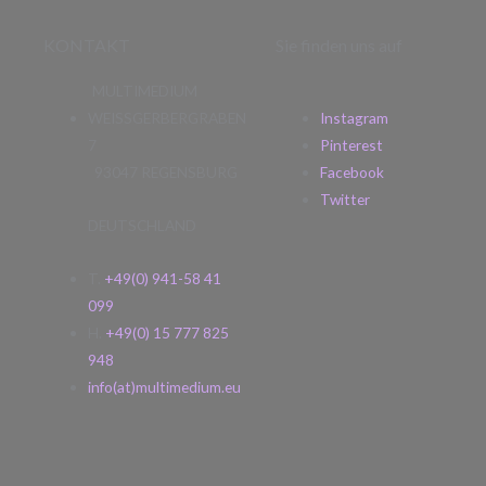
KONTAKT
Sie finden uns auf
MULTIMEDIUM
WEISSGERBERGRABEN
Instagram
7
Pinterest
93047 REGENSBURG
Facebook
Twitter
DEUTSCHLAND
T.
+49(0) 941-58 41
099
H.
+49(0) 15 777 825
948
info(at)multimedium.eu