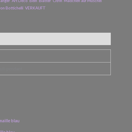
änger
,
Art Deco
,
Bein
,
Blätter
,
Citrin
,
Mädchen auf Muschel
,
on Bottichelli
,
VERKAUFT
zuli-pendant
lle blau