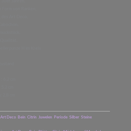
 30er Jahren,
n Form von Ranken,
g des Art Deco,
Cabochon,
hmuckstück,
 Qualität,
ellerpunze H im Kreis
zustand
: 6,2 cm
 5,2 cm
n: 2,8 cm
,
Art Deco
,
Bein
,
Citrin
,
Juwelen
,
Periode
,
Silber
,
Steine
,