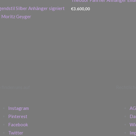
gendstil Silber Anhänger signiert
€
3.600,00
t Moritz Geyger
e finden uns auf
Rechtlich
Instagram
AG
Pinterest
Da
Facebook
Wi
Twitter
Im