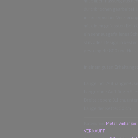
mit Silber-Fassung aus den
durchbrochen gearbeitet i
in zeittypischer Verzierun
mit einem gefassten Bein 
ein sehr ausgefallenes Sc
stilvolles Design in bester
gestempelt: 800 und Herst
in einem guten Erhaltungs
Länge incl. Aufhänger-Öse 
Längr ohne Aufhängeröse:
Breite : oben: 3,1 cm, unte
Länge der Kette: 50 cm
Kategorien:
Metall
,
Anhänger
VERKAUFT