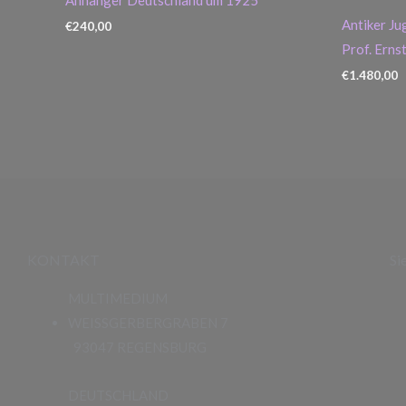
Antiker Ju
€
240,00
Prof. Erns
€
1.480,00
KONTAKT
Si
MULTIMEDIUM
WEISSGERBERGRABEN 7
93047 REGENSBURG
DEUTSCHLAND