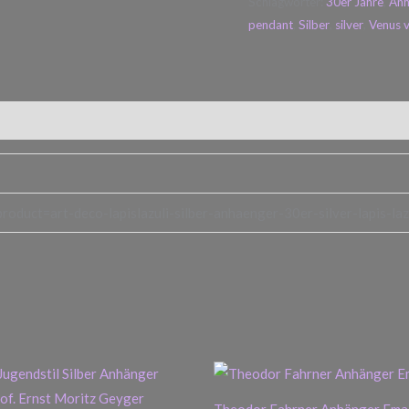
Schlagwörter:
30er Jahre
,
Anh
pendant
,
Silber
,
silver
,
Venus v
roduct=art-deco-lapislazuli-silber-anhaenger-30er-silver-lapis-la
Theodor Fahrner Anhänger Emai