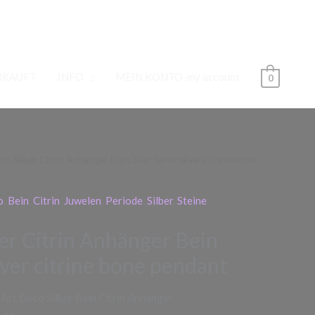
RKAUFT
INFO
MEIN KONTO-my account
0
co Silber Citrin Anhänger Bein 30er Jahre silver citrine bone
o
,
Bein
,
Citrin
,
Juwelen
,
Periode
,
Silber
,
Steine
,
er Citrin Anhänger Bein
lver citrine bone pendant
 Art Deco Silber Bein Citrin Anhänger