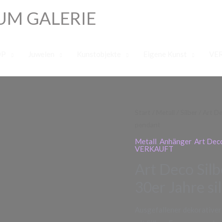
UM GALERIE
OP
Juwelen
Kunstobjekte
Eigene Kunst
VE
Start
/
Metall
/
Silber
/ Art De
pendant
Metall
,
Anhänger
,
Art Dec
VERKAUFT
Art Deco Silb
30er Jahre si
Ausgefallener dekorativer