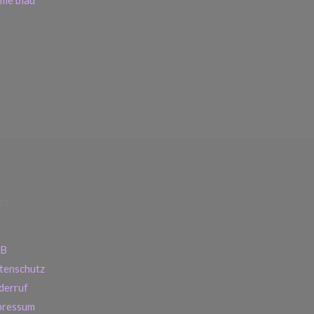
es
B
tenschutz
derruf
pressum