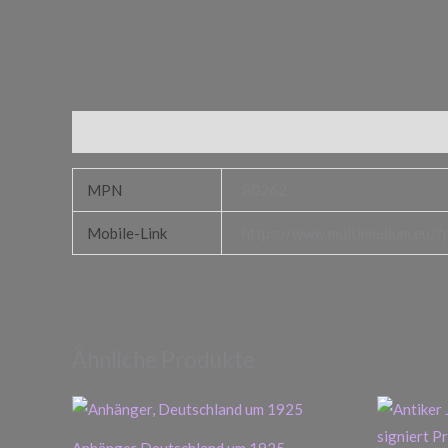
Zusätzliche Informationen
MPN
80262
Mobile-Link
https://www.multimedium.eu/?p
Ähnliche Produkte
Anhänger Deutschland um 1925