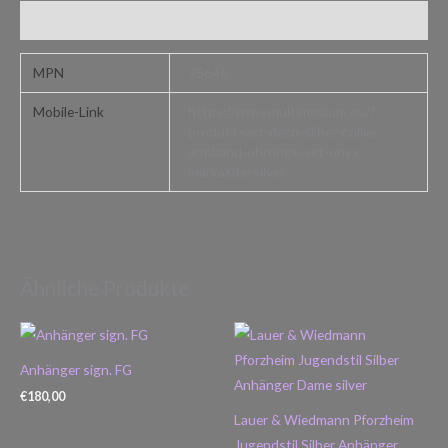
Zusätzliche Informationen
MPN
75646
Mobile-Link
https://www.multimedium.eu/?
product=art-deco-silber-collier-
armband-ohrringe-set-onyx-
markasite-silver
Ähnliche Produkte
Anhänger sign. FG
€
180,00
Lauer & Wiedmann Pforzheim
Jugendstil Silber Anhänger