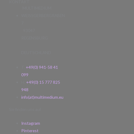
KONTAKT
MULTIMEDIUM
WEISSGERBERGRABEN
7
93047
REGENSBURG
DEUTSCHLAND
T.
+49(0) 941-58 41
099
H.
+49(0) 15 777 825
948
info(at)multimedium.eu
Sie finden uns auf
Instagram
Pinterest