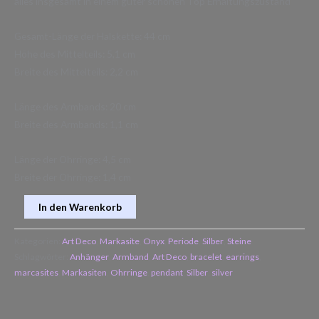
alles insgesamt in einem guter schönen Top Erhaltungszustand
Gesamt-Länge der Halskette: 44 cm
Höhe des Mittelteils: 5,1 cm
Breite des Mittelteils: 2,2 cm
Länge des Armbands: 20 cm
Breite des Armbands: 1,1 cm
Länge der Ohrringe: 4,5 cm
Breite der Ohrringe: 1,4 cm
In den Warenkorb
Kategorien:
Art Deco
,
Markasite
,
Onyx
,
Periode
,
Silber
,
Steine
Schlagwörter:
Anhänger
,
Armband
,
Art Deco
,
bracelet
,
earrings
,
marcasites
,
Markasiten
,
Ohrringe
,
pendant
,
Silber
,
silver