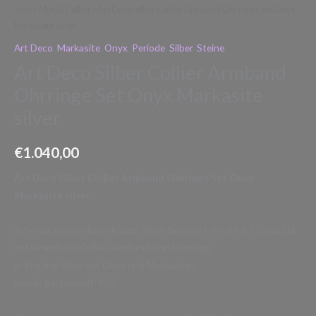
Start
/
Metall
/
Silber
/ Art Deco Silber Collier Armband Ohrringe Set Onyx
Markasite silver
Art Deco
,
Markasite
,
Onyx
,
Periode
,
Silber
,
Steine
Art Deco Silber Collier Armband
Ohrringe Set Onyx Markasite
silver
€
1.040,00
Art Deco Silber Collier Armband Ohrringe Set Onyx
Markasite silver
Schönes dekoratives vintage Silber-Schmuck-Set im Art Deco Stil
bestehend aus Collier, Armband und Ohrringe,
in Sterling Silber mit Onyx und Markasiten
jeweils gestempelt: 925