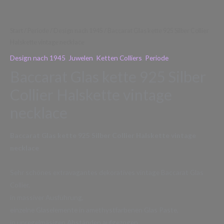
Start
/
Periode
/
Design nach 1945
/ Baccarat Glas kette 925 Silber Collier
Halskette vintage necklace
Design nach 1945
,
Juwelen
,
Ketten Colliers
,
Periode
Baccarat Glas kette 925 Silber
Collier Halskette vintage
necklace
Baccarat Glas kette 925 Silber Collier Halskette vintage
necklace
Sehr schönes extravagantes dekoratives vintage Baccarat Glas
Collier,
in massiver Ausführung,
einzelne Glaselemente in amethystfarbenen Glas Paste,
in unregelmäsigen Abständen aufgezogen,