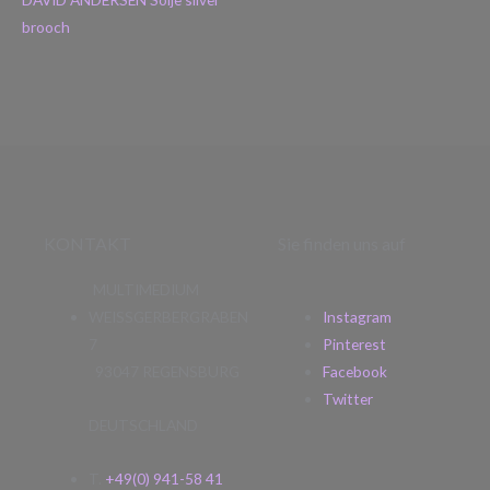
brooch
KONTAKT
Sie finden uns auf
MULTIMEDIUM
WEISSGERBERGRABEN
Instagram
7
Pinterest
93047 REGENSBURG
Facebook
Twitter
DEUTSCHLAND
T.
+49(0) 941-58 41