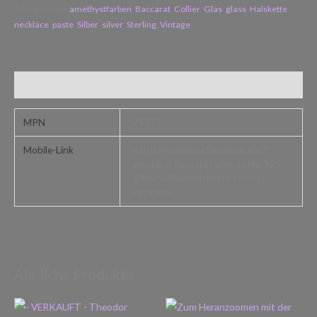
Schlagwörter:
amethystfarben
,
Baccarat
,
Collier
,
Glas
,
glass
,
Halskette
,
necklace
,
paste
,
Silber
,
silver
,
Sterling
,
Vintage
Zusätzliche Informationen
MPN
76772
Mobile-Link
https://www.multimedium.eu/?
product=baccarat-glas-kette-925-
silber-collier-halskette-vintage-
necklace
Ähnliche Produkte