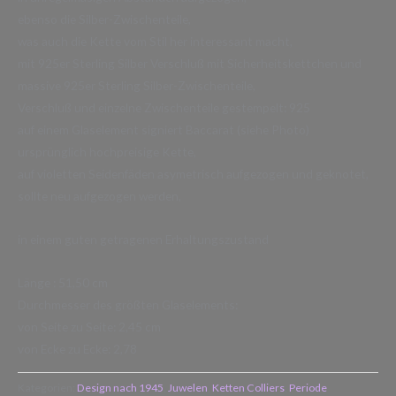
ebenso die Silber-Zwischenteile,
was auch die Kette vom Stil her interessant macht,
mit 925er Sterling Silber Verschluß mit Sicherheitskettchen und
massive 925er Sterling Silber-Zwischenteile,
Verschluß und einzelne Zwischenteile gestempelt: 925
auf einem Glaselement signiert Baccarat (siehe Photo)
ursprünglich hochpreisige Kette,
auf violetten Seidenfäden asymetrisch aufgezogen und geknotet,
sollte neu aufgezogen werden,
in einem guten getragenen Erhaltungszustand
Länge : 51,50 cm
Durchmesser des größten Glaselements:
von Seite zu Seite: 2,45 cm
von Ecke zu Ecke: 2,78
Kategorien:
Design nach 1945
,
Juwelen
,
Ketten Colliers
,
Periode