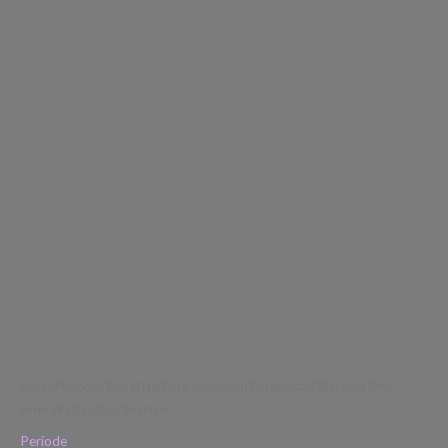
Ohrringe
Menge
Start
/
Periode
/ Bengt Hallberg Schweden Bergkristall Silber Set Ring
Armreif Ohrclips Ohrringe
Periode