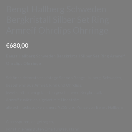
Bengt Hallberg Schweden
Bergkristall Silber Set Ring
Armreif Ohrclips Ohrringe
€
680,00
Bengt Hallberg Schweden Bergkristall Silber Set Ring Armreif
Ohrclips Ohrringe
Schönes dekoratives vintage Set von Bengt Hallberg, Schweden,
bestehemd aus Armreif, Ring und Ohrclips,
jeweils mit einem gefassten geschliffenen Bergkristall,
Armreif zusätzlich signiert mit: Lindström
alle Schmuckstücke signiert: 925S und Punze von Bengt Hallberg
Altersspuren, da getragen,
sonst in einem guten Erhaltungszustand