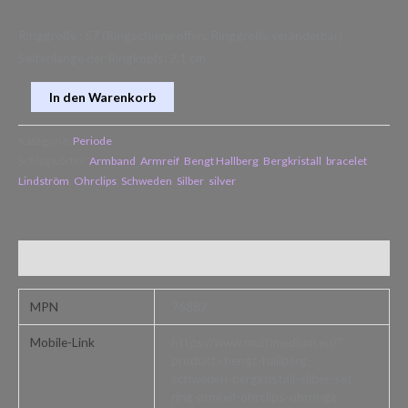
Ringgröße : 57 (Ringschiene offen, Ringgröße veränderbar)
Seitenlänge der Ringkopfs: 2,1 cm
In den Warenkorb
Kategorie:
Periode
Schlagwörter:
Armband
,
Armreif
,
Bengt Hallberg
,
Bergkristall
,
bracelet
,
Lindström
,
Ohrclips
,
Schweden
,
Silber
,
silver
Zusätzliche Informationen
MPN
76887
Mobile-Link
https://www.multimedium.eu/?
product=bengt-hallberg-
schweden-bergkristall-silber-set-
ring-armreif-ohrclips-ohrringe