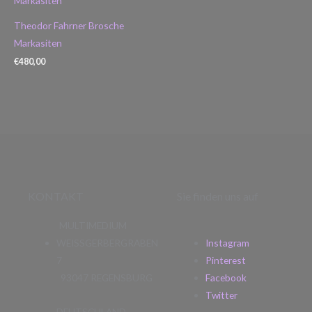
Theodor Fahrner Brosche
Markasiten
€
480,00
KONTAKT
Sie finden uns auf
MULTIMEDIUM
WEISSGERBERGRABEN
Instagram
7
Pinterest
93047 REGENSBURG
Facebook
Twitter
DEUTSCHLAND