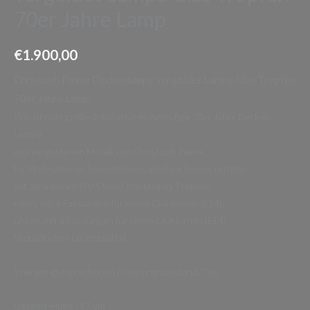
70er Jahre Lamp
€
1.900,00
Christoph Palme Deckenlampe vergoldet Lampe Glas Tropfen
70er Jahre Lamp
Prachtvolle große dekorative mehrstufige 70er Jahre Decken-
Lampe
aus vergoldetem Metall von Christoph Palme,
für Wohnzimmer, Speisezimmer, größere Räume nutzbar,
mit zahlreichen (90 Stück) Kristallglas Tropfen,
oben, mit 4 Fassungen für kleine Glühbirnen (E14),
unten, mit 6 Fassungen für kleine Glühbirnen (E14),
Verkauf ohne Leuchtmittel,
in einem guten schönen Erhaltungszustand, Top
Gesamt-Höhe : 87 cm