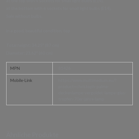
at the top with 4 sockets for small light bulbs (E14),
at the bottom with 6 sockets for small light bulbs (E14),
Sale without bulbs,
in a good, beautiful condition, top
Total height: 34.25″ (87 cm)
Diameter: 23.62″ (60 cm)
MPN
81426
Mobile-Link
https://www.multimedium.eu/?
product=christoph-palme-
deckenlampe-vergoldet-lampe-glas-
tropfen-70er-jahre-lamp
Ähnliche Produkte