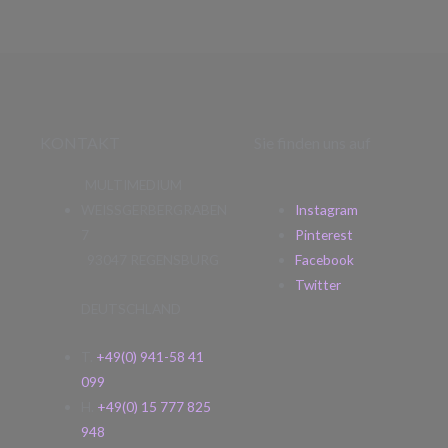
KONTAKT
Sie finden uns auf
MULTIMEDIUM
WEISSGERBERGRABEN
Instagram
7
Pinterest
93047 REGENSBURG
Facebook
Twitter
DEUTSCHLAND
T.
+49(0) 941-58 41
099
H.
+49(0) 15 777 825
948