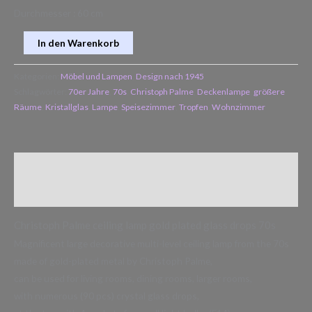
Durchmesser : 60 cm
In den Warenkorb
Kategorien:
Möbel und Lampen
,
Design nach 1945
Schlagwörter:
70er Jahre
,
70s
,
Christoph Palme
,
Deckenlampe
,
größere
Räume
,
Kristallglas
,
Lampe
,
Speisezimmer
,
Tropfen
,
Wohnzimmer
Beschreibung
Zusätzliche Informationen
Christoph Palme ceiling lamp gold plated glass drops 70s
Magnificent large decorative multi-level ceiling lamp from the 70s
made of gold-plated metal by Christoph Palme,
can be used for living rooms, dining rooms, larger rooms,
with numerous (90 pcs) crystal glass drops,