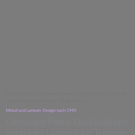
Lamp
Menge
Start
/
Kunstobjekte
/
Möbel und Lampen
/ Christoph Palme Deckenlampe
vergoldet Lampe Glas Tropfen 70er Jahre Lamp
Möbel und Lampen
,
Design nach 1945
Christoph Palme Deckenlampe
vergoldet Lampe Glas Tropfen