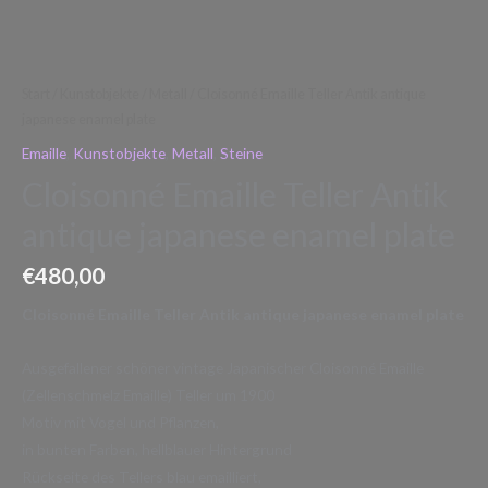
Start
/
Kunstobjekte
/
Metall
/ Cloisonné Emaille Teller Antik antique
japanese enamel plate
Emaille
,
Kunstobjekte
,
Metall
,
Steine
Cloisonné Emaille Teller Antik
antique japanese enamel plate
€
480,00
Cloisonné Emaille Teller Antik antique japanese enamel plate
Ausgefallener schöner vintage Japanischer Cloisonné Emaille
(Zellenschmelz Emaille) Teller um 1900
Motiv mit Vogel und Pflanzen,
in bunten Farben, hellblauer Hintergrund
Rückseite des Tellers blau emailliert,