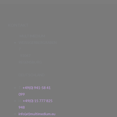
KONTAKT
MULTIMEDIUM
WEISSGERBERGRABEN
7
93047
REGENSBURG
DEUTSCHLAND
T.
+49(0) 941-58 41
099
H.
+49(0) 15 777 825
948
info(at)multimedium.eu