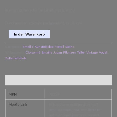
in einem guten schönen Erhaltungszustand
Durchmesser : cm (wird nachgereicht, ca. 30 cm)
In den Warenkorb
Kategorien:
Emaille
,
Kunstobjekte
,
Metall
,
Steine
Schlagwörter:
Cloisonné
,
Emaille
,
Japan
,
Pflanzen
,
Teller
,
Vintage
,
Vogel
,
Zellenschmelz
Zusätzliche Informationen
MPN
78229
Mobile-Link
https://www.multimedium.eu/?
product=cloisonne-emaille-teller-
antik-antique-japanese-enamel-