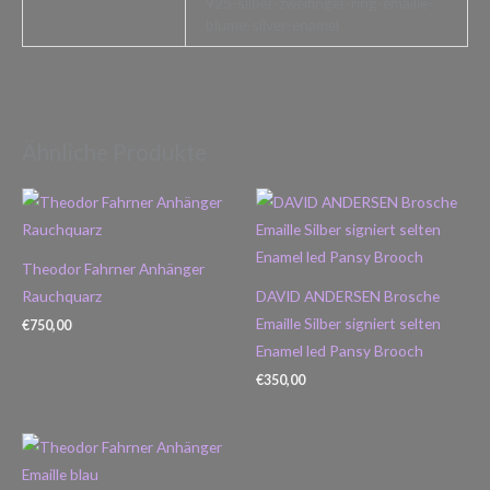
925-silber-zweifinger-ring-emaille-
blume-silver-enamel
Ähnliche Produkte
Theodor Fahrner Anhänger
Rauchquarz
DAVID ANDERSEN Brosche
Emaille Silber signiert selten
€
750,00
Enamel led Pansy Brooch
€
350,00