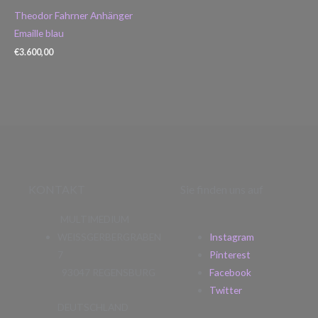
Theodor Fahrner Anhänger
Emaille blau
€
3.600,00
KONTAKT
Sie finden uns auf
MULTIMEDIUM
WEISSGERBERGRABEN
Instagram
7
Pinterest
93047 REGENSBURG
Facebook
Twitter
DEUTSCHLAND