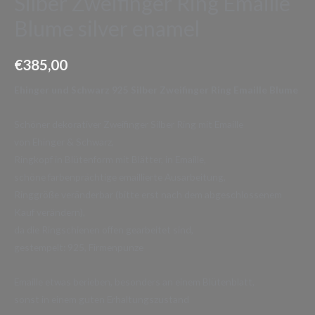
Silber Zweifinger Ring Emaille
Blume silver enamel
€
385,00
Ehinger und Schwarz 925 Silber Zweifinger Ring Emaille Blume
Schöner dekorativer Zweifinger Silber Ring mit Emaille
von Ehinger & Schwarz,
Ringkopf in Blütenform mit Blätter, in Emaille,
schöne farbenprächtige emaillierte Ausarbeitung,
Ringgröße veränderbar (bitte erst nach dem abgeschlossenem
Kauf verändern),
da die Ringschienen offen gearbeitet sind,
gestempelt: 925, Firmenpunze
Emaille etwas berieben, besonders an einem Blütenblatt,
sonst in einem guten Erhaltungszustand