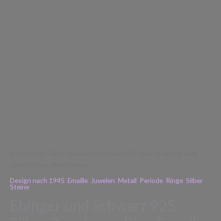
silver
enamel
Menge
Start
/
Metall
/
Silber
/ Ehinger und Schwarz 925 Silber Zweifinger Ring
Emaille Blume silver enamel
Design nach 1945
,
Emaille
,
Juwelen
,
Metall
,
Periode
,
Ringe
,
Silber
,
Steine
Ehinger und Schwarz 925