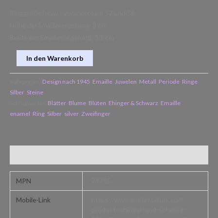
Ringgröße (etwas veränderbar): 52 und 56
Höhe der Emailleverzierung: 3 cm
Breite der Emailleverzierung: 3,5 cm
In den Warenkorb
Kategorien:
Design nach 1945
,
Emaille
,
Juwelen
,
Metall
,
Periode
,
Ringe
,
Silber
,
Steine
Schlagwörter:
Blätter
,
Blume
,
Blüten
,
Ehinger & Schwarz
,
Emaille
,
enamel
,
Ring
,
Silber
,
silver
,
Zweifinger
Zusätzliche Informationen
MPN
79755
Mobile-Link
https://www.multimedium.eu/?
product=ehinger-und-schwarz-