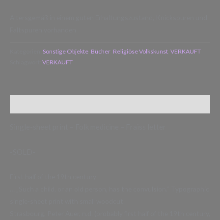
Altersgemäß in einem guten Erhaltungszustand, Knickspuren und
Faltspuren vorhanden
Kategorien:
Sonstige Objekte
,
Bücher
,
Religiöse Volkskunst
,
VERKAUFT
Schlagwort:
VERKAUFT
Beschreibung
Single-sheet print – Folk medicine – Fraiss letter
-SOLD-
First half of the 19th century
… „Such a child, or an old person, has the convulsion.“ Typographic
single-sheet print with small woodcut.
Strasbourg, Peter Auer, n.d. (probably first half of the 19th century,