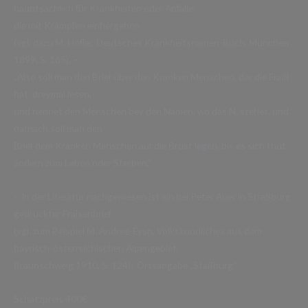
hauptsächlich für Krankheiten oder Anfälle,
die mit Krämpfen einhergehen
(vgl. dazu M. Höfler, Deutsches Krankheitsnamen-Buch, München
1899, S. 165). –
„Also soll man den Brief über den Kranken Menschen, der die Fraiß
hat, dreymal lesen,
und nennet den Menschen bey den Namen, wo das N. stehet, und
darnach soll man den
Brief dem Kranken Menschen auf die Brust legen, bis es sich thut
ändern zum Leben oder Sterben.“
– In der Literatur nachgewiesen ist ein bei Peter Auer in Straßburg
gedruckter Fraisenbrief
(vgl. zum Beispiel M. Andree-Eysn, Volkskundliches aus dem
bayrisch-österreichischen Alpengebiet,
Braunschweig 1910, S. 124); Ortsangabe „Staßburg“.
Schätzpreis 400€