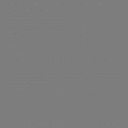
could also be older). Approx. 36 x 22.5 cm. – Rare convulsion letter
(also convulsion or freedom letter). – Single-sheet print as a
magical remedy of folk medicine
against convulsions, derived from the Old High German ‚vreislich‘
(painful, frightening), a term widespread in the
Upper German-Austrian linguistic area, mainly for illnesses or
attacks
accompanied by cramps
(cf. M. Höfler, Deutsches Krankheitsnamen-Buch, Munich 1899, p.
165). –
„Thus, one should read the letter about the sick person who has
convulsions three times,
and call the person by the name where the N. is written, and then
one should give the
letter to the sick person.“ „Place it on your chest until it changes
to life or death.“
– A printed letter of incantation by Peter Auer in Strasbourg is