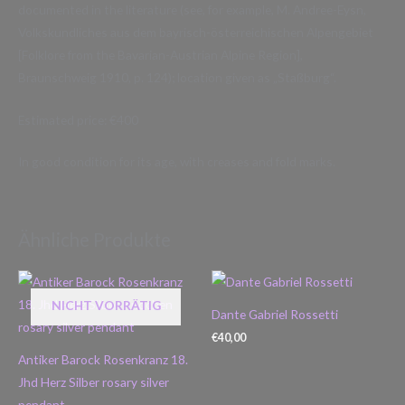
documented in the literature (see, for example, M. Andree-Eysn,
Volkskundliches aus dem bayrisch-österreichischen Alpengebiet
[Folklore from the Bavarian-Austrian Alpine Region],
Braunschweig 1910, p. 124); location given as „Staßburg“.
Estimated price: €400
In good condition for its age, with creases and fold marks.
Ähnliche Produkte
NICHT VORRÄTIG
Dante Gabriel Rossetti
€
40,00
Antiker Barock Rosenkranz 18.
Jhd Herz Silber rosary silver
pendant