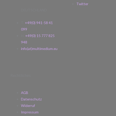
Twitter
DEUTSCHLAND
T.
+49(0) 941-58 41
099
H.
+49(0) 15 777 825
948
info(at)multimedium.eu
Rechtliches
AGB
Datenschutz
Widerruf
Impressum