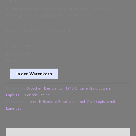
Rarität
Sicherheitsverschluß, massive Verarbeitung, Traumstück
gestempelt: 14 und AK (Hersteller, siehe Foto)
guter schöner Erhaltungszustand
Länge: 4,6 cm
Breite: 3,6 cm
Höhe: 1,4 cm
In den Warenkorb
Kategorien:
Broschen
,
Design nach 1945
,
Emaille
,
Gold
,
Juwelen
,
Lapislazuli
,
Periode
,
Steine
Schlagwörter:
brooch
,
Brosche
,
Emaille
,
enamel
,
Gold
,
Lapis Lazuli
,
Lapislazuli
Zusätzliche Informationen