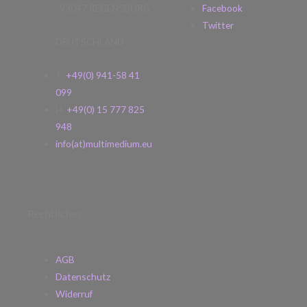
93047 REGENSBURG
Facebook
Twitter
DEUTSCHLAND
T.
+49(0) 941-58 41
099
H.
+49(0) 15 777 825
948
info(at)multimedium.eu
Rechtliches
AGB
Datenschutz
Widerruf