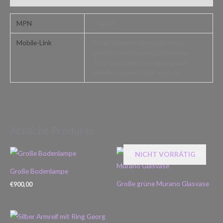
MPN
76060
Mobile-Link
https://www.multimedium.eu/?
product=exclusive-prachtvolle-
14ct-gold-brosche-lapis-lazuli-
emaille-traumstueck-top-rar
Ähnliche Produkte
NICHT VORRÄTIG
Große Bodenlampe
Große grüne Murano Glasvase
€
900,00