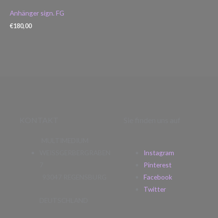
Anhänger sign. FG
€
180,00
KONTAKT
Sie finden uns auf
MULTIMEDIUM
WEISSGERBERGRABEN
Instagram
7
Pinterest
93047 REGENSBURG
Facebook
Twitter
DEUTSCHLAND