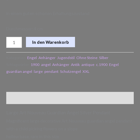
in einem guten schönen Erhaltungszustand
Durchmesser: 4 cm
In den Warenkorb
Kategorien:
Engel
,
Anhänger
,
Jugendstil
,
Ohne Steine
,
Silber
Schlagwörter:
1900
,
angel
,
Anhänger
,
Antik
,
antique
,
c.1900
,
Engel
,
guardian angel
,
large
,
pendant
,
Schutzengel
,
XXL
Beschreibung
Large Art Nouveau Guardian Angel Silver Pendant
Magnificent large decorative Art Nouveau guardian angel pendant
with a child picking flowers on a slope
hollow base, rare in this size