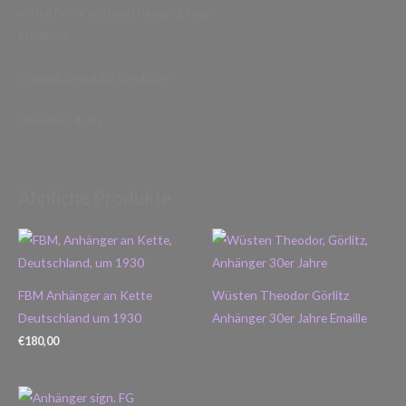
with a firmly soldered hanging loop
stamped:
in good, beautiful condition
Diameter: 4 cm
Ähnliche Produkte
FBM Anhänger an Kette
Wüsten Theodor Görlitz
Deutschland um 1930
Anhänger 30er Jahre Emaille
€
180,00