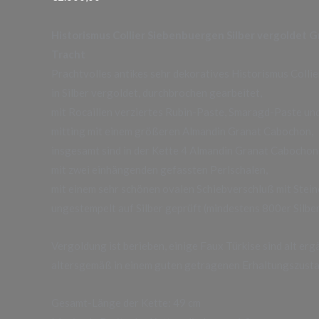
Menge
Historismus Collier Siebenbuergen Silber vergoldet G
Tracht
Prachtvolles antikes sehr dekoratives Historismus Colli
in Silber vergoldet, durchbrochen gearbeitet,
mit Rocaillen verziertes Rubin-Paste, Smaragd-Paste und
mitting mit einem größeren Almandin Granat Cabochon,
insgesamt sind in der Kette 4 Almandin Granat Cabochon
mit zwei einhängenden gefassten Perlschalen,
mit einem sehr schönen ovalen Schiebverschluß mit Stein
ungestempelt auf Silber geprüft (mindestens 800er Silber
Vergoldung ist berieben, einige Faux Türkise sind alt erg
altersgemäß in einem guten getragenen Erhaltungszusta
Gesamt-Länge der Kette: 49 cm