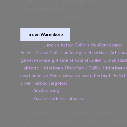
Maximale Breite der Kettenglieder: ca. 1,2 cm
Höhe des Mittelteils: 8 cm
Breite des Mittelteils: 4, 46 cm
In den Warenkorb
Kategorien:
Juwelen
,
Ketten Colliers
,
NeoRenaissance
S
Antikes Granat Collier
,
antique garnet necklace
,
Art Nou
garnet necklace
,
gilt
,
Granat
,
Granat Collier
,
Granat Hals
Halskette
,
Historismus
,
Historismus Collier
,
Historismus 
pearl
,
necklace
,
Neorenaissance
,
paste
,
Perlmutt
,
Perlsch
silver
,
Tombak
,
vergoldet
Beschreibung
Zusätzliche Informationen
Historicism necklace Transylvanian silver gold-plated ga
Magnificent antique very decorative historicism necklac