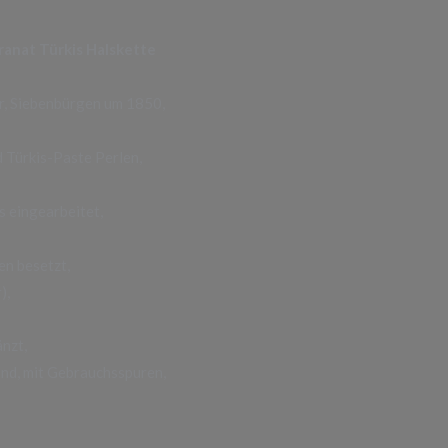
ranat Türkis Halskette
er, Siebenbürgen um 1850,
 Türkis-Paste Perlen,
s eingearbeitet,
en besetzt,
),
änzt,
nd, mit Gebrauchsspuren,