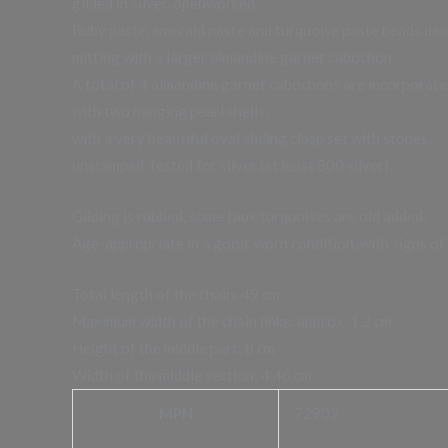
gilded in silver, openworked,
Ruby paste, emerald paste and turquoise paste beads deco
mitting with a larger almandine garnet cabochon,
A total of 4 almandine garnet cabochons are incorporated
with two hanging pearl shells,
with a very beautiful oval sliding clasp set with stones,
unstamped, tested for silver (at least 800 silver),
Gilding is rubbed, some faux turquoises are old added,
Age-appropriate in a good, worn condition, with signs of
Total length of the chain: 49 cm
Maximum width of the chain links: approx. 1.2 cm
Height of the middle part: 8 cm
Width of the middle section: 4.46 cm
MPN
72902