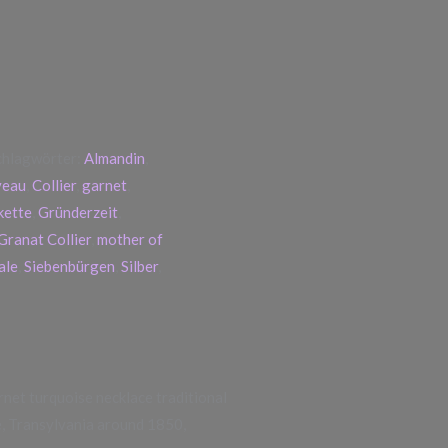
chlagwörter:
Almandin
,
veau
,
Collier
,
garnet
,
kette
,
Gründerzeit
,
Granat Collier
,
mother of
ale
,
Siebenbürgen
,
Silber
,
rnet turquoise necklace traditional
e, Transylvania around 1850,