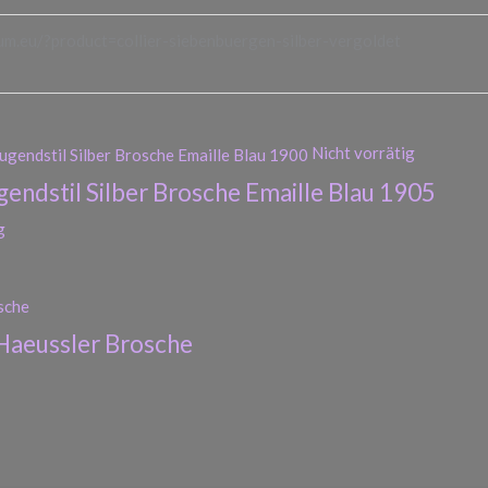
um.eu/?product=collier-siebenbuergen-silber-vergoldet
Nicht vorrätig
endstil Silber Brosche Emaille Blau 1905
g
Haeussler Brosche