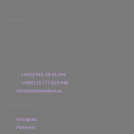
KONTAKT
MULTIMEDIUM
WEISSGERBERGRABEN 7
93047 REGENSBURG
DEUTSCHLAND
T.
+49(0) 941-58 41 099
H.
+49(0) 15 777 825 948
info(at)multimedium.eu
Sie finden uns auf
Instagram
Pinterest