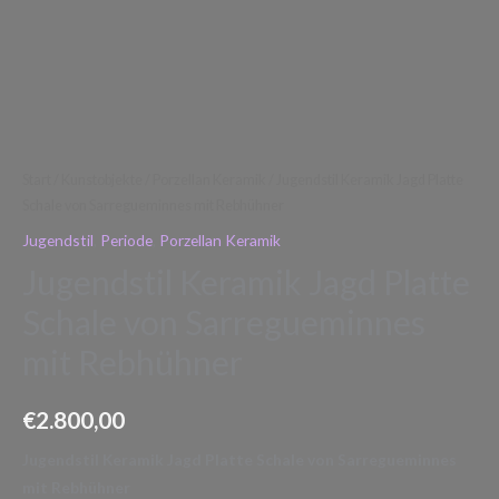
Menge
Start
/
Kunstobjekte
/
Porzellan Keramik
/ Jugendstil Keramik Jagd Platte
Schale von Sarregueminnes mit Rebhühner
Jugendstil
,
Periode
,
Porzellan Keramik
Jugendstil Keramik Jagd Platte
Schale von Sarregueminnes
mit Rebhühner
€
2.800,00
Jugendstil Keramik Jagd Platte Schale von Sarregueminnes
mit Rebhühner