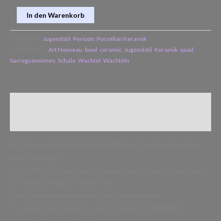
In den Warenkorb
Kategorien:
Jugendstil
,
Periode
,
Porzellan Keramik
Schlagwörter:
Art Nouveau
,
bowl
,
ceramic
,
Jugendstil
,
Keramik
,
quail
,
Sarregueminnes
,
Schale
,
Wachtel
,
Wachteln
Beschreibung
Zusätzliche Informationen
Art Nouveau Ceramic Hunting Platter from Sarreguemines
with Partridges
circa 1900, On a dark blue background surrounded by wheat ears,
are three partridges in raised relief.
This is a large hunting platter from a noble estate.
The rare pre-Sarreguemines version beautifully highlights
how one can dine with a beautiful platter.