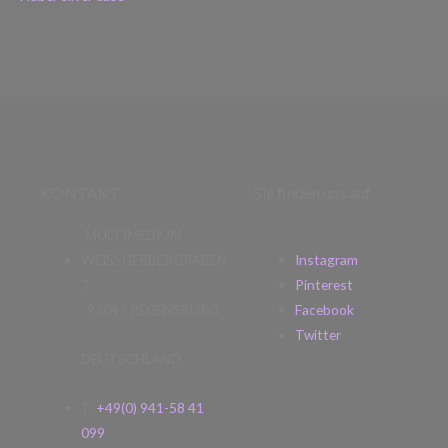
KONTAKT
Sie finden uns auf
MULTIMEDIUM
WEISSGERBERGRABEN
Instagram
7
Pinterest
93047 REGENSBURG
Facebook
Twitter
DEUTSCHLAND
T.
+49(0) 941-58 41
099