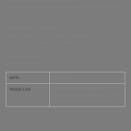
It was also hung on the wall as a beautiful decorative piece, which
it was.
Small edge chip on the base,
hardly detrimental to this magnificent design,
otherwise in good, beautiful condition.
Dimensions (L x W): 60 x 41 cm
Weight: 5.158 kg
MPN
74338
Mobile-Link
https://www.multimedium.eu/?
product=jugendstil-keramik-schale-
von-sarregueminnes-mit-wachteln