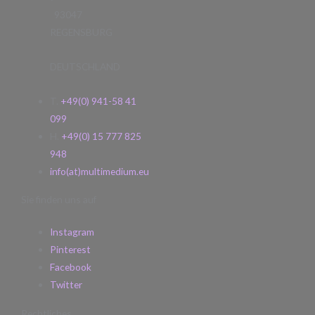
93047
REGENSBURG
DEUTSCHLAND
T.
+49(0) 941-58 41
099
H.
+49(0) 15 777 825
948
info(at)multimedium.eu
Sie finden uns auf
Instagram
Pinterest
Facebook
Twitter
Rechtliches