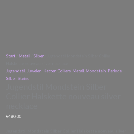
Start
/
Metall
/
Silber
/ Jugendstil Mondstein Silber Collier
Halskette nouveau silver necklace
Jugendstil
,
Juwelen
,
Ketten Colliers
,
Metall
,
Mondstein
,
Periode
,
Silber
,
Steine
Jugendstil Mondstein Silber
Collier Halskette nouveau silver
necklace
€
480,00
Jugendstil Mondstein Silber Collier Halskette nouveau silver