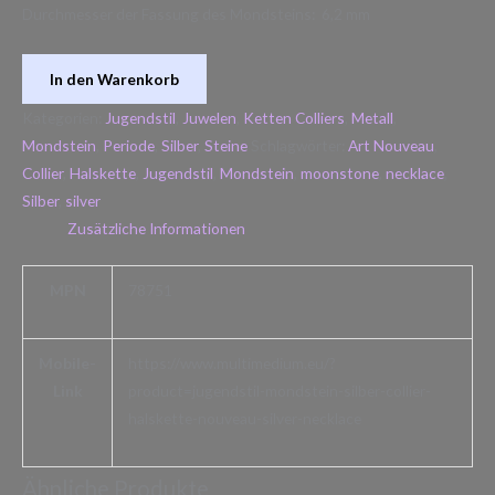
Durchmesser der Fassung des Mondsteins: 6,2 mm
In den Warenkorb
Kategorien:
Jugendstil
,
Juwelen
,
Ketten Colliers
,
Metall
,
Mondstein
,
Periode
,
Silber
,
Steine
Schlagwörter:
Art Nouveau
,
Collier
,
Halskette
,
Jugendstil
,
Mondstein
,
moonstone
,
necklace
,
Silber
,
silver
Zusätzliche Informationen
MPN
78751
Mobile-
https://www.multimedium.eu/?
Link
product=jugendstil-mondstein-silber-collier-
halskette-nouveau-silver-necklace
Ähnliche Produkte