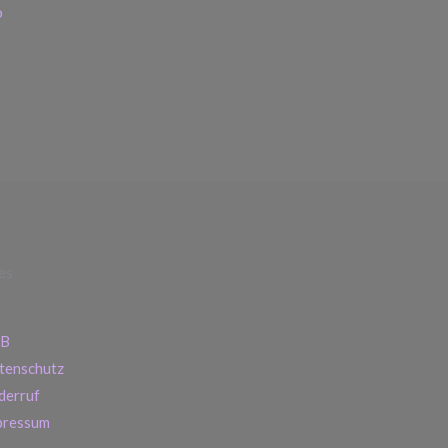
o
es
B
tenschutz
derruf
pressum