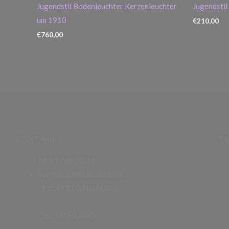
Jugendstil Bodenleuchter Kerzenleuchter
Jugendstil
um 1910
€
210,00
€
760,00
KONTAKT
Si
MULTIMEDIUM
WEISSGERBERGRABEN 7
93047 REGENSBURG
DEUTSCHLAND