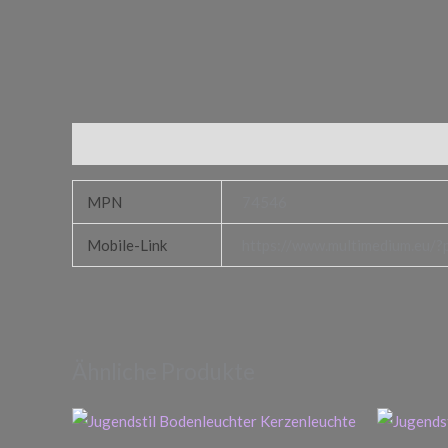
Zusätzliche Informationen
MPN
74546
Mobile-Link
https://www.multimedium.eu/?
Ähnliche Produkte