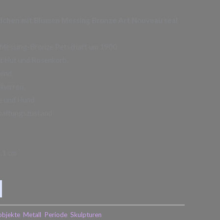
dchen mit Blumen Messing Bronze Art Nouveau seal
 Messing-Bronze Petschaft um 1900
t Hut und Rosenkorb,
end,
iherren,
e und Hund
rhaltungszustand
2,1 cm
objekte
,
Metall
,
Periode
,
Skulpturen