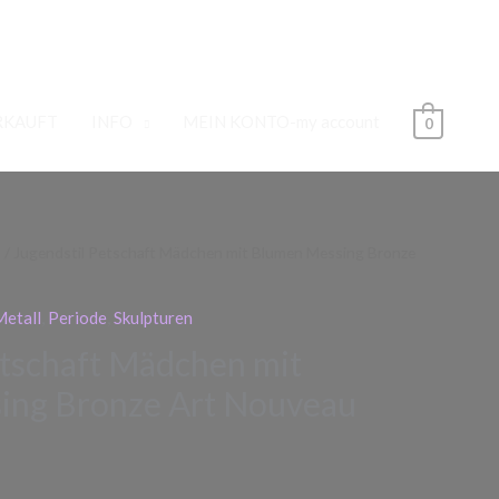
RKAUFT
INFO
MEIN KONTO-my account
0
l
/ Jugendstil Petschaft Mädchen mit Blumen Messing Bronze
Metall
,
Periode
,
Skulpturen
etschaft Mädchen mit
ing Bronze Art Nouveau