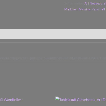
Schlagwörter:
Art Nouveau
,
B
Mädchen
,
Messing
,
Petschaft
product=jugendstil-petschaft-maedchen-mit-blumen-messing-art-no