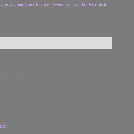
lume
,
Blumen
,
brass
,
Bronze
,
flowers
,
girl
,
hat
,
Hut
,
Jugendstil
,
uveau-seal-brass-girl