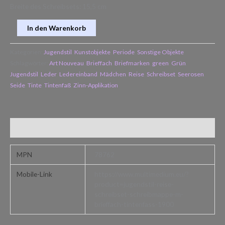
Breite des Schreibsets: 15,5 cm
In den Warenkorb
Kategorien:
Jugendstil
,
Kunstobjekte
,
Periode
,
Sonstige Objekte
Schlagwörter:
Art Nouveau
,
Brieffach
,
Briefmarken
,
green
,
Grün
,
Jugendstil
,
Leder
,
Ledereinband
,
Mädchen
,
Reise
,
Schreibset
,
Seerosen
,
Seide
,
Tinte
,
Tintenfaß
,
Zinn-Applikation
Zusätzliche Informationen
MPN
78762
Mobile-Link
https://www.multimedium.eu/?
product=jugendstil-reise-
schreibset-schreibmappe-m-
brieffach-tintenfass-1900