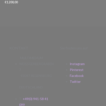
€
1.200,00
KONTAKT
Sie finden uns auf
MULTIMEDIUM
WEISSGERBERGRABEN
Instagram
7
Pinterest
93047 REGENSBURG
Facebook
Twitter
DEUTSCHLAND
T.
+49(0) 941-58 41
099