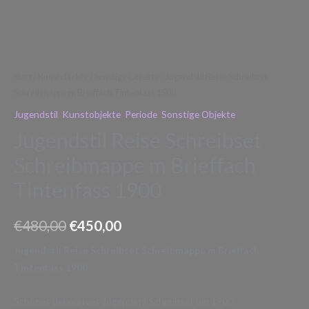
Start
/
Kunstobjekte
/
Sonstige Objekte
/ Jugendstil Reise Schreibset
Schreibmappe m Brieffach Tintenfass 1900
Jugendstil
,
Kunstobjekte
,
Periode
,
Sonstige Objekte
Jugendstil Reise Schreibset
Schreibmappe m Brieffach
Tintenfass 1900
€
480,00
€
450,00
Jugendstil Reise Schreibset Schreibmappe m Brieffach
Tintenfass 1900
Schönes dekoratves Jugendstil Schreibset um 1900