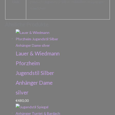
Link
product=jugendstil-silber-medaillon-anhaenger-
maedchen
Ähnliche Produkte
Lauer & Wiedmann
Pforzheim
Jugendstil Silber
Anhänger Dame
silver
€
480,00