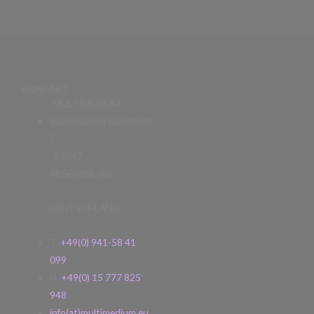
KONTAKT
MULTIMEDIUM
WEISSGERBERGRABEN
7
93047
REGENSBURG
DEUTSCHLAND
T.
+49(0) 941-58 41
099
H.
+49(0) 15 777 825
948
info(at)multimedium.eu