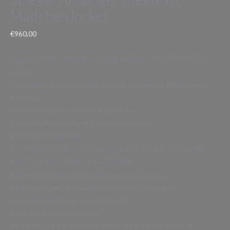
Mädchen locket
€
960,00
Jugendstil Silber Medaillon Spiegel Anhänger Kleeblatt Mädchen
locket
Prachtvoller schöner antiker Jugendstil Silber Medaillon Spiegel
Anhänger,
Österreich um 1910, selten in dieser Art,
in massiver Verarbeitung, seitlich aufschiebbar,
in Form eines Kleeblatts
Vorderseite mit einer schönen Jugendstil Dame in Seitenprofil,
im zeittypischen Stil, mit freier Schulter,
mit langen Haaren zu einem Knoten geschlungen,
mit integriertem Haarband mit erhabener Verzierung,
Rückseite mit Monogramm ET bzw. TE
Innen mit Spiegel und Photo,
gestempelt : österreichische Silberpunze und Hersteller JB