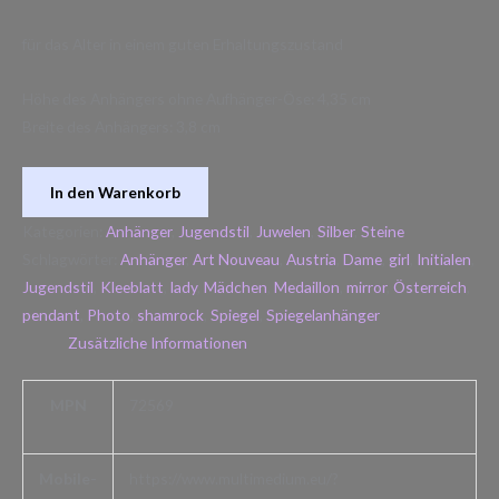
für das Alter in einem guten Erhaltungszustand
Höhe des Anhängers ohne Aufhänger-Öse: 4,35 cm
Breite des Anhängers: 3,8 cm
In den Warenkorb
Kategorien:
Anhänger
,
Jugendstil
,
Juwelen
,
Silber
,
Steine
Schlagwörter:
Anhänger
,
Art Nouveau
,
Austria
,
Dame
,
girl
,
Initialen
,
Jugendstil
,
Kleeblatt
,
lady
,
Mädchen
,
Medaillon
,
mirror
,
Österreich
,
pendant
,
Photo
,
shamrock
,
Spiegel
,
Spiegelanhänger
Zusätzliche Informationen
MPN
72569
Mobile-
https://www.multimedium.eu/?