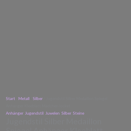
Start
/
Metall
/
Silber
/ Jugendstil Silber Medaillon Spiegel
Anhänger Kleeblatt Mädchen locket
Anhänger
,
Jugendstil
,
Juwelen
,
Silber
,
Steine
Jugendstil Silber Medaillon
Spiegel Anhänger Kleeblatt