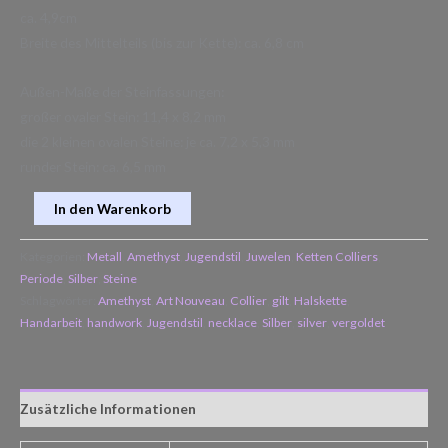
ca. 4,9cm
Breite des Mittelteils (bis zur Kette): ca. 6,8 cm
Außen-Maße der Steinfassungen:
großer ovaler Stein: 11,4 x 8,2 mm
die 2 kleinen ovalen Steine: je ca. 7,2 x 5,3 mm
runder Stein: ca. 6,5 mm
In den Warenkorb
Kategorien:
Metall
,
Amethyst
,
Jugendstil
,
Juwelen
,
Ketten Colliers
,
Periode
,
Silber
,
Steine
Schlagwörter:
Amethyst
,
Art Nouveau
,
Collier
,
gilt
,
Halskette
,
Handarbeit
,
handwork
,
Jugendstil
,
necklace
,
Silber
,
silver
,
vergoldet
Zusätzliche Informationen