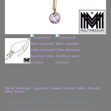
Start
/
Metall
/
Silber
/ Jugendstil Silber vergoldet Collier Anhänger
Amethyst silver necklace
Metall
,
Amethyst
,
Jugendstil
,
Juwelen
,
Ketten Colliers
,
Periode
,
Silber
,
Steine
Jugendstil Silber vergoldet
Collier Anhänger Amethyst