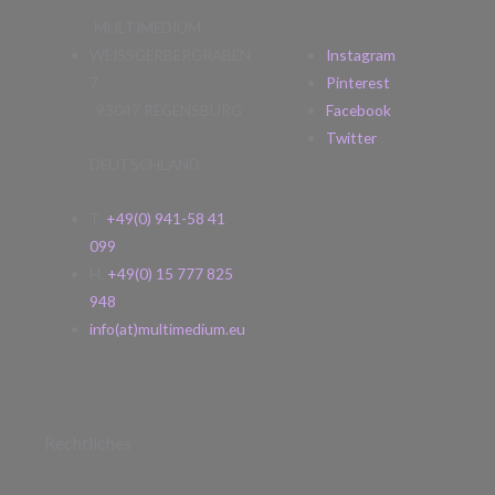
MULTIMEDIUM
WEISSGERBERGRABEN
Instagram
7
Pinterest
93047 REGENSBURG
Facebook
Twitter
DEUTSCHLAND
T.
+49(0) 941-58 41
099
H.
+49(0) 15 777 825
948
info(at)multimedium.eu
Rechtliches