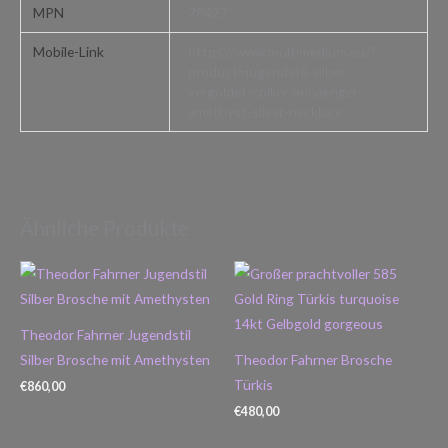
MPN
78427
Mobile-Link
https://www.multimedium.eu/?
product=jugendstil-silber-
vergoldet-collier-anhaenger-
amethyst-silver-necklace
Ähnliche Produkte
Theodor Fahrner Jugendstil
Silber Brosche mit Amethysten
Theodor Fahrner Brosche
Türkis
€
860,00
€
480,00