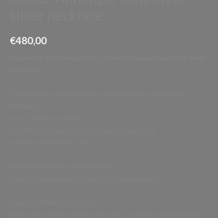
silver necklace
€
480,00
Jugendstil Silber vergoldet Collier Anhänger Amethyst silver
necklace
Entzückender, wunderschöner Jugendstil Silber vergoldeter
Anhänger,
um ca. 1920, sehr selten,
durchbrochen gearbeitet in Handarbeit gefertigt,
Federring gestempelt: 925
Vergoldung berieben (siehe Photo),
sonst in einem guten schönen Erhaltungszustand
Länge der Halskette: ca. 45 cm
Höhe (vom mittleren runden Stein bis zum oberen großen Stein):