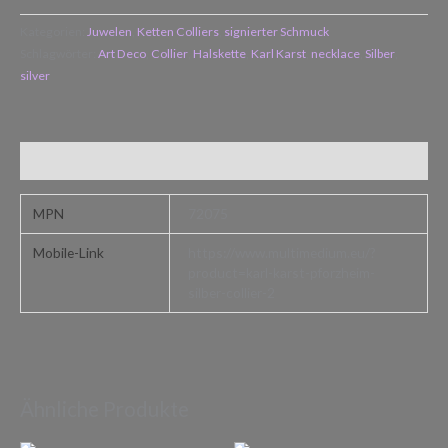
Kategorien:
Juwelen
,
Ketten Colliers
,
signierter Schmuck
Schlagwörter:
Art Deco
,
Collier
,
Halskette
,
Karl Karst
,
necklace
,
Silber
,
silver
Zusätzliche Informationen
MPN
72075
Mobile-Link
https://www.multimedium.eu/?
product=karl-karst-pforzheim-
silber-collier-2
Ähnliche Produkte