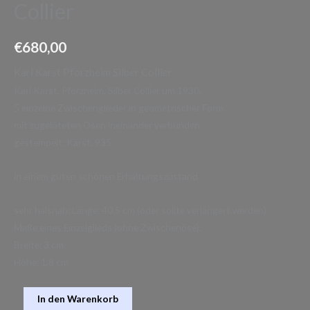
Collier
€
680,00
Karl Karst Pforzheim Silber Collier
Karl Karst, Pforzheim, Silber Collier um 1930,
5 einzelne Zwischenglieder in geometrischer Form
mit zugelöteten Ösen ineinander verbunden
gestempelt: Karst, 935
in einem guten schönen Erhaltungszustand
sehr halsnah: Länge: 40,5 cm (oder sollte verlängert werden)
Maße eines Einzelglieds (ohne Zwischenöse):
Breite: 3 cm
Höhe: 1,8 cm
In den Warenkorb