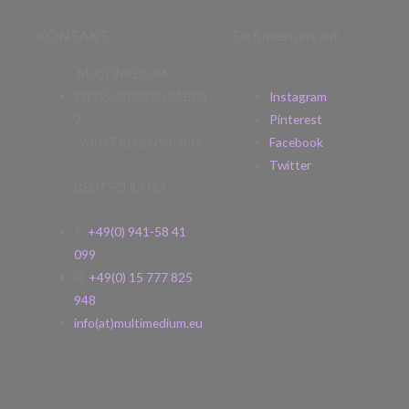
KONTAKT
Sie finden uns auf
MULTIMEDIUM
WEISSGERBERGRABEN
Instagram
7
Pinterest
93047 REGENSBURG
Facebook
Twitter
DEUTSCHLAND
T.
+49(0) 941-58 41
099
H.
+49(0) 15 777 825
948
info(at)multimedium.eu