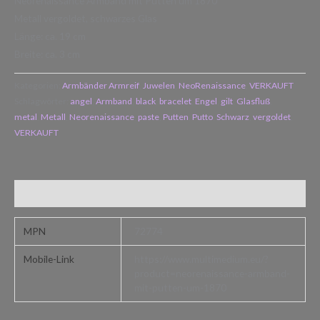
Neorenaissance Armband mit Putten um 1870
Metall vergoldet, schwarzes Glas
Länge: ca. 19 cm
Breite: ca. 3 cm
Kategorien:
Armbänder Armreif
,
Juwelen
,
NeoRenaissance
,
VERKAUFT
Schlagwörter:
angel
,
Armband
,
black
,
bracelet
,
Engel
,
gilt
,
Glasfluß
,
metal
,
Metall
,
Neorenaissance
,
paste
,
Putten
,
Putto
,
Schwarz
,
vergoldet
,
VERKAUFT
Zusätzliche Informationen
MPN
72774
Mobile-Link
https://www.multimedium.eu/?
product=neorenaissance-armband-
mit-putten-um-1870