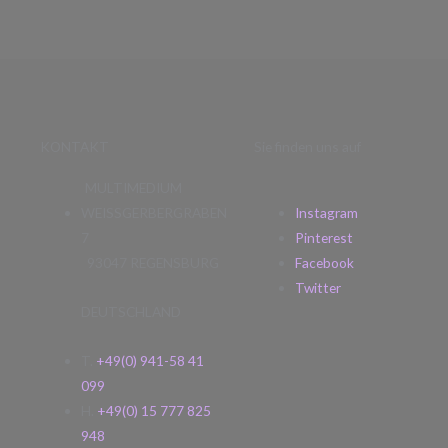
KONTAKT
Sie finden uns auf
MULTIMEDIUM
WEISSGERBERGRABEN
Instagram
7
Pinterest
93047 REGENSBURG
Facebook
Twitter
DEUTSCHLAND
T.
+49(0) 941-58 41
099
H.
+49(0) 15 777 825
948