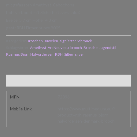
mit gefassten Amethyst-Cabochons
hohl verbödet mit Sicherheitsverschluß
Breite: 5,7 cm Höhe.: 4,3 cm
gest: RBH Firmenpunze 900S
Kategorien:
Broschen
,
Juwelen
,
signierter Schmuck
Schlagwörter:
Amethyst
,
Art Nouveau
,
brooch
,
Brosche
,
Jugendstil
,
Rasmus Bjorn Halvordersen
,
RBH
,
Silber
,
silver
Zusätzliche Informationen
MPN
72096
Mobile-Link
https://www.multimedium.eu/?
product=rbh-rasmus-bjorn-
halvordersen-denmark-brooch