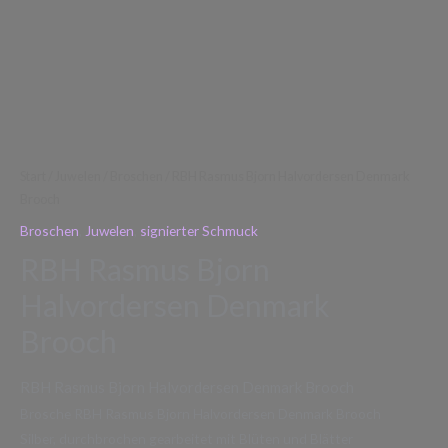
Start
/
Juwelen
/
Broschen
/ RBH Rasmus Bjorn Halvordersen Denmark
Brooch
Broschen
,
Juwelen
,
signierter Schmuck
RBH Rasmus Bjorn
Halvordersen Denmark
Brooch
RBH Rasmus Bjorn Halvordersen Denmark Brooch
Brosche RBH Rasmus Bjorn Halvordersen Denmark Brooch
Silber, durchbrochen gearbeitet mit Blüten und Blätter