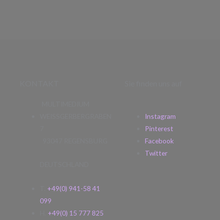
KONTAKT
Sie finden uns auf
MULTIMEDIUM
WEISSGERBERGRABEN
Instagram
7
Pinterest
93047 REGENSBURG
Facebook
Twitter
DEUTSCHLAND
T.
+49(0) 941-58 41
099
H.
+49(0) 15 777 825