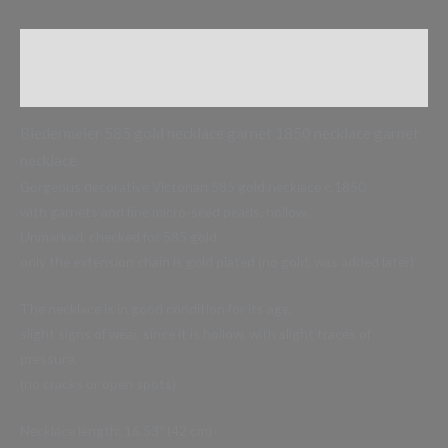
Beschreibung
Zusätzliche Informationen
Biedermeier 585 gold necklace garnet 1850 necklace garnet
necklace
Gorgeous decorative Victorian 585 gold necklace c.1850
with garnets and fine micro-seed pearls, hollow,
Unmarked, checked for 585 gold
only the extension chain is gold plated (no gold, was added later)
The necklace is in good condition for its age,
slight signs of wear, since it is hollow, with slight traces of
pressure,
(no cracks or open spots)
Necklace length: 16.53″ (42 cm)