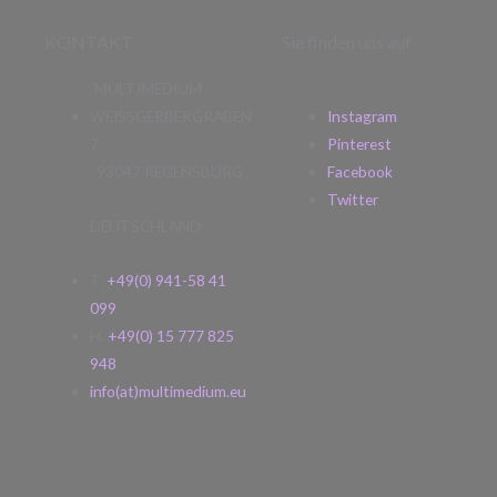
KONTAKT
Sie finden uns auf
MULTIMEDIUM
WEISSGERBERGRABEN
Instagram
7
Pinterest
93047 REGENSBURG
Facebook
Twitter
DEUTSCHLAND
T.
+49(0) 941-58 41
099
H.
+49(0) 15 777 825
948
info(at)multimedium.eu