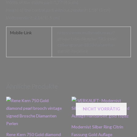
Width of the middle part: 1,77″(4.5 cm)
Height of the central part without pendant: 1,18″ (3 cm)
With pendant: 2,16″ (5.5 cm)
Mobile-Link
https://www.multimedium.eu/?
product=biedermeier-585-gold-
collier-granat-1850-halskette-
garnet-necklace
Ähnliche Produkte
NICHT VORRÄTIG
Modernist Silber Ring Citrin
Rene Kern 750 Gold diamond
Fassung Gold Auflage