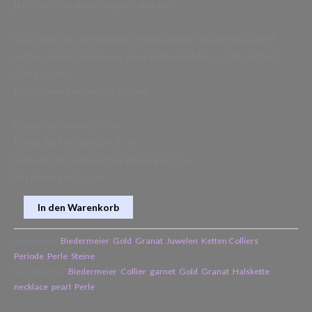
(kein Gold, ist später ergänzt worden)
Das Collier ist altersgemäß in einem guten Erhaltungszustand,
leichte Gebrauchsspuren, da es hohl verbödet ist, mit leichten
Druckspuren,
(keine Risse oder offene Stellen)
Länge des Colliers: 42 cm
Breite des Mittelteils: 4,5 cm
Höhe des Mittelteils ohne Anhänger: 3 cm
Mit Anhänger: 5,5 cm
In den Warenkorb
Kategorien:
Biedermeier
,
Gold
,
Granat
,
Juwelen
,
Ketten Colliers
,
Periode
,
Perle
,
Steine
Schlagwörter:
Biedermeier
,
Collier
,
garnet
,
Gold
,
Granat
,
Halskette
,
necklace
,
pearl
,
Perle