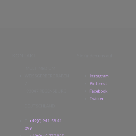
KONTAKT
Sie finden uns auf
MULTIMEDIUM
WEISSGERBERGRABEN
Instagram
7
Pinterest
93047 REGENSBURG
Facebook
Twitter
DEUTSCHLAND
T.
+49(0) 941-58 41
099
H.
+49(0) 15 777 825