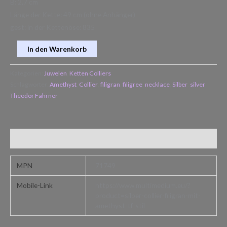
B: 2,7 cm
Länge der Kette: 49 cm (ohne Anhänger)
gest: in der Kettenöse: 835
In den Warenkorb
Kategorien:
Juwelen
,
Ketten Colliers
Schlagwörter:
Amethyst
,
Collier
,
filigran
,
filigree
,
necklace
,
Silber
,
silver
,
Theodor Fahrner
Zusätzliche Informationen
MPN
71749
Mobile-Link
https://www.multimedium.eu/?
product=silber-collier-filigran-mit-
amethyst-tf-stil