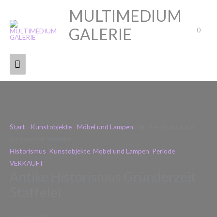
Zum
MULTIMEDIUM
Hauptmenü
Inhalt
GALERIE
springen
0
Art & Dekor
Start
/
Kunstobjekte
/
Möbel und Lampen
/ Antike Historismus
Gründerzeit Staffelei
Historismus
,
Kunstobjekte
,
Möbel und Lampen
,
Periode
,
VERKAUFT
Antike Historismus Gründerzeit
Staffelei