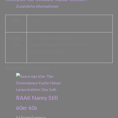
Zusätzliche Informationen
MPN
74344
Mobile-
https://www.multimedium.eu/?
Link
product=verkauft-antike-historismus-
gruenderzeit-staffelei
Ähnliche Produkte
RAAK Nanny Still
60er 60s
Hängelampe