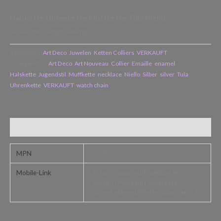
Halskette Uhrenkette Muffkette Tula Niello
Ausschnitt Vergrößerung
Kategorien:
Art Deco
,
Juwelen
,
Ketten Colliers
,
VERKAUFT
Schlagwörter:
Art Deco
,
Art Nouveau
,
Collier
,
Emaille
,
enamel
,
Halskette
,
Jugendstil
,
Muffkette
,
necklace
,
Niello
,
Silber
,
silver
,
Tula
,
Uhrenkette
,
VERKAUFT
,
watch chain
Zusätzliche Informationen
MPN
72750
Mobile-Link
https://www.multimedium.eu/?
product=verkauft-halskette-
uhrenkette-muffkette-tula-niello-2