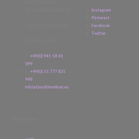
MULTIMEDIUM
WEISSGERBERGRABEN
Instagram
7
Pinterest
93047 REGENSBURG
Facebook
Twitter
DEUTSCHLAND
T.
+49(0) 941-58 41
099
H.
+49(0) 15 777 825
948
info(at)multimedium.eu
Rechtliches