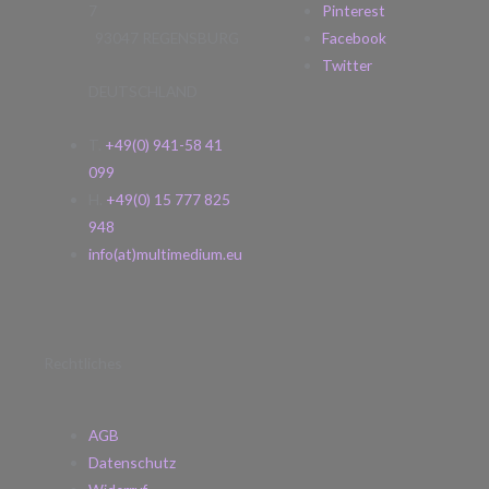
7
Pinterest
93047 REGENSBURG
Facebook
Twitter
DEUTSCHLAND
T.
+49(0) 941-58 41
099
H.
+49(0) 15 777 825
948
info(at)multimedium.eu
Rechtliches
AGB
Datenschutz