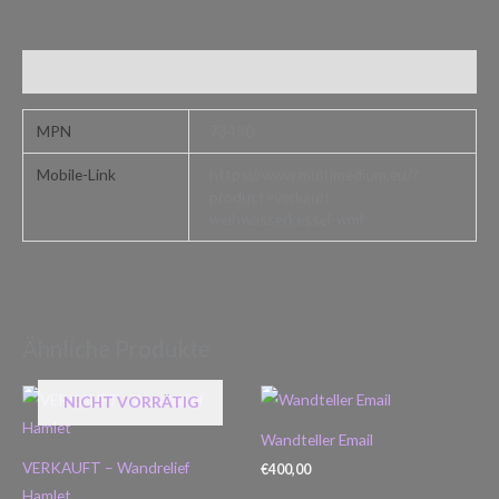
Zusätzliche Informationen
MPN
73480
Mobile-Link
https://www.multimedium.eu/?
product=verkauft-
weihwasserkessel-wmf
Ähnliche Produkte
NICHT VORRÄTIG
Wandteller Email
VERKAUFT – Wandrelief
€
400,00
Hamlet