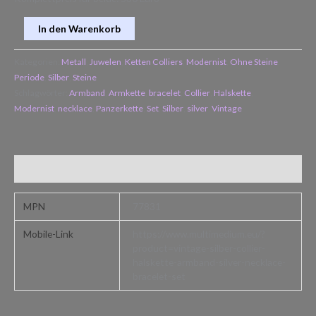
In den Warenkorb
Kategorien:
Metall
,
Juwelen
,
Ketten Colliers
,
Modernist
,
Ohne Steine
,
Periode
,
Silber
,
Steine
Schlagwörter:
Armband
,
Armkette
,
bracelet
,
Collier
,
Halskette
,
Modernist
,
necklace
,
Panzerkette
,
Set
,
Silber
,
silver
,
Vintage
Zusätzliche Informationen
MPN
77831
Mobile-Link
https://www.multimedium.eu/?
product=vintage-silber-collier-
halskette-armband-silver-necklace-
bracelet-set