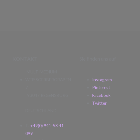
KONTAKT
Sie finden uns auf
MULTIMEDIUM
WEISSGERBERGRABEN
Instagram
7
Pinterest
93047 REGENSBURG
Facebook
Twitter
DEUTSCHLAND
T.
+49(0) 941-58 41
099