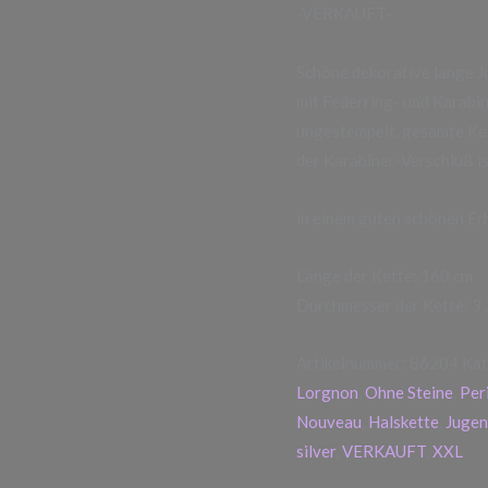
-VERKAUFT-
Schöne dekorative lange J
mit Federring- und Karabi
ungestempelt, gesamte Kett
der Karabiner-Verschluß is
in einem guten schönen E
Länge der Kette: 160 cm
Durchmesser der Kette: 3
Artikelnummer:
86204
Kat
Lorgnon
,
Ohne Steine
,
Per
Nouveau
,
Halskette
,
Jugen
silver
,
VERKAUFT
,
XXL