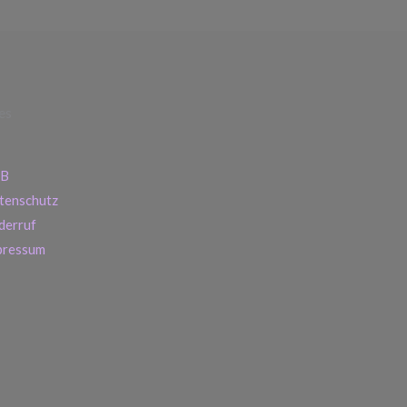
es
B
tenschutz
derruf
pressum