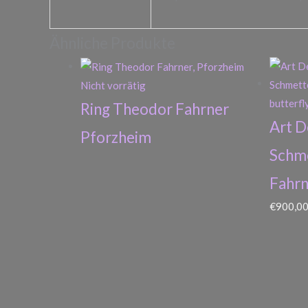
Ähnliche Produkte
Nicht vorrätig
Ring Theodor Fahrner
Art D
Pforzheim
Schme
Fahrn
€
900,0