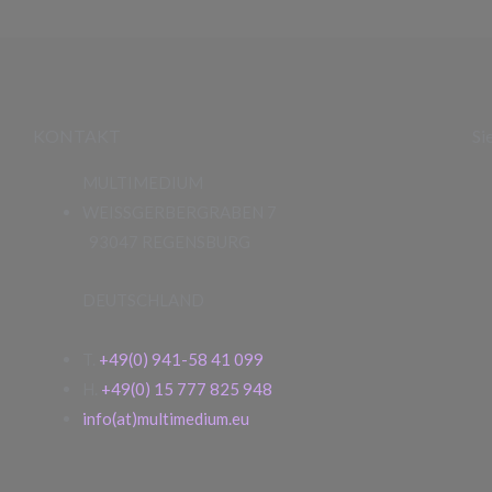
KONTAKT
Si
MULTIMEDIUM
WEISSGERBERGRABEN 7
93047 REGENSBURG
DEUTSCHLAND
T.
+49(0) 941-58 41 099
H.
+49(0) 15 777 825 948
info(at)multimedium.eu