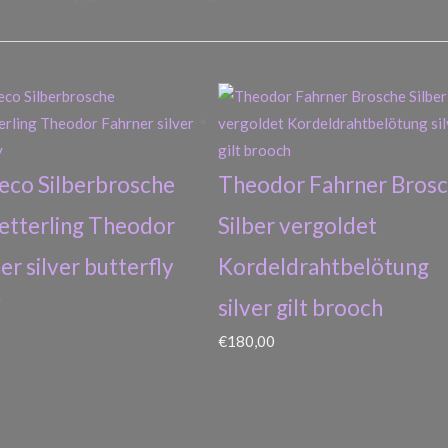
eco Silberbrosche
Theodor Fahrner Bros
tterling Theodor
Silber vergoldet
er silver butterfly
Kordeldrahtbelötung
0
silver gilt brooch
€
180,00