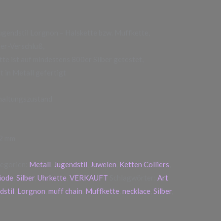
ugendstil Lorgnon – Halskette bzw. Muffkette,
ner-Verschluß,
e ist auf mindestens 800er Silber getestet,
t in Metall gefertigt
rhaltungszustand
,2 mm
egorien:
Metall
,
Jugendstil
,
Juwelen
,
Ketten Colliers
,
iode
,
Silber
,
Uhrkette
,
VERKAUFT
Schlagwörter:
Art
dstil
,
Lorgnon
,
muff chain
,
Muffkette
,
necklace
,
Silber
,