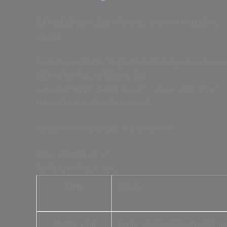
XXL Art Nouveau silver lorgnon – necklace muff chain
-SOLD-
Beautiful decorative long art nouveau lorgnette necklace
with spring ring and lobster clasp,
unmarked, entire chain is tested for at least 800 silver,
the lobster clasp is made of metal
in a good beautiful state of preservation
Chain length: 160 cm
Chain Diameter: 3.2mm
MPN
86204
Mobile-Link
https://www.multimedium.eu/?pr