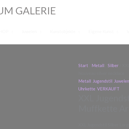
UM GALERIE
HOP
Juwelen
Kunstobjekte
Eigene Kunst
Start
/
Metall
/
Silber
/ XXL
Nouveau silver necklace
Metall
,
Jugendstil
,
Juwele
Uhrkette
,
VERKAUFT
XXL Jugendsti
Muffkette Ar
XXL Jugendstil Silber Lor