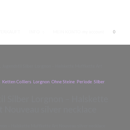
VERKAUFT
INFO
MEIN KONTO-my account
0
 Jugendstil Silber Lorgnon – Halskette Muffkette Art
n
,
Ketten Colliers
,
Lorgnon
,
Ohne Steine
,
Periode
,
Silber
,
l Silber Lorgnon – Halskette
t Nouveau silver necklace
gnon – Halskette Muffkette Art Nouveau silver necklace