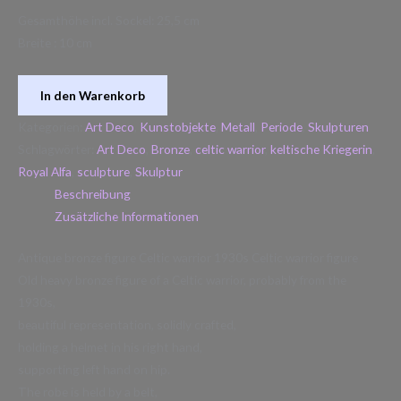
Gesamthöhe incl. Sockel: 25,5 cm
Breite : 10 cm
In den Warenkorb
Kategorien:
Art Deco
,
Kunstobjekte
,
Metall
,
Periode
,
Skulpturen
Schlagwörter:
Art Deco
,
Bronze
,
celtic warrior
,
keltische Kriegerin
,
Royal Alfa
,
sculpture
,
Skulptur
Beschreibung
Zusätzliche Informationen
Antique bronze figure Celtic warrior 1930s Celtic warrior figure
Old heavy bronze figure of a Celtic warrior, probably from the
1930s,
beautiful representation, solidly crafted,
holding a helmet in his right hand,
supporting left hand on hip.
The robe is held by a belt,