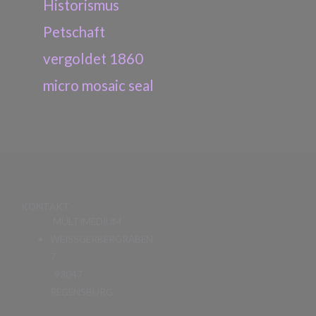
Historismus
Petschaft
vergoldet 1860
micro mosaic seal
KONTAKT
MULTIMEDIUM
WEISSGERBERGRABEN
7
93047
REGENSBURG