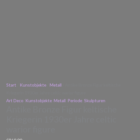
Start
/
Kunstobjekte
/
Metall
/ Antike Bronze Figur keltische
Kriegerin 1930er Jahre celtic warior figure
Art Deco
,
Kunstobjekte
,
Metall
,
Periode
,
Skulpturen
Antike Bronze Figur keltische
Kriegerin 1930er Jahre celtic
warior figure