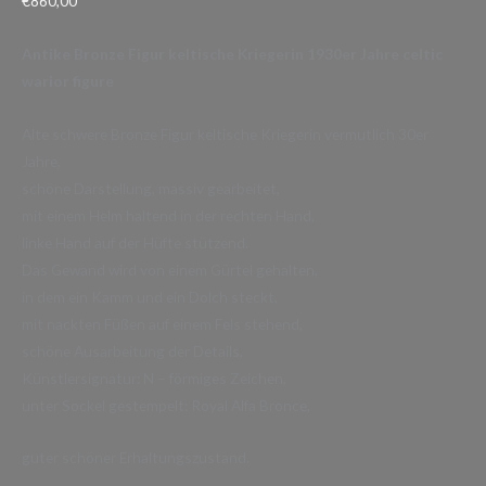
€
860,00
Antike Bronze Figur keltische Kriegerin 1930er Jahre celtic
warior figure
Alte schwere Bronze Figur keltische Kriegerin vermutlich 30er
Jahre,
schöne Darstellung, massiv gearbeitet,
mit einem Helm haltend in der rechten Hand,
linke Hand auf der Hüfte stützend.
Das Gewand wird von einem Gürtel gehalten,
in dem ein Kamm und ein Dolch steckt,
mit nackten Füßen auf einem Fels stehend,
schöne Ausarbeitung der Details,
Künstlersignatur: N – förmiges Zeichen,
unter Sockel gestempelt: Royal Alfa Bronce,
guter schöner Erhaltungszustand.