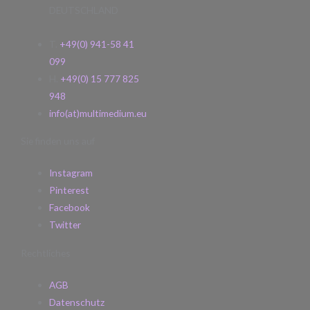
DEUTSCHLAND
T.
+49(0) 941-58 41
099
H.
+49(0) 15 777 825
948
info(at)multimedium.eu
Sie finden uns auf
Instagram
Pinterest
Facebook
Twitter
Rechtliches
AGB
Datenschutz