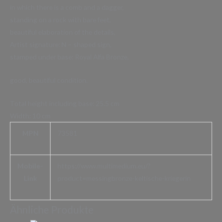
in which there is a comb and a dagger,
standing on a rock with bare feet,
beautiful elaboration of the details,
Artist signature: N – shaped sign,
stamped under base: Royal Alfa Bronze,
good, beautiful condition.
Total height including base: 25.5 cm
Width: 10 cm
MPN
73581
Mobile-
https://www.multimedium.eu/?
Link
product=messingbronze-keltische-kriegerin
Ähnliche Produkte