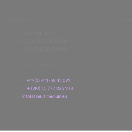
KONTAKT
Sie f
MULTIMEDIUM
WEISSGERBERGRABEN 7
93047 REGENSBURG
DEUTSCHLAND
T.
+49(0) 941-58 41 099
H.
+49(0) 15 777 825 948
info(at)multimedium.eu