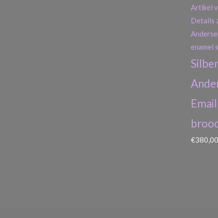
Silbe
Ander
Email
broo
€
380,0