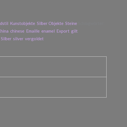
dstil
,
Kunstobjekte
,
Silber Objekte
,
Steine
Schlagwörter:
hina
,
chinese
,
Emaille
,
enamel
,
Export
,
gilt
,
,
Silber
,
silver
,
vergoldet