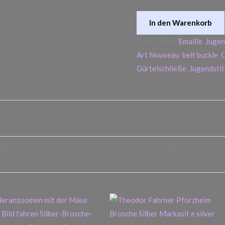
In den Warenkorb
Kategorien:
Emaille
,
Jugen
Art Nouveau
,
belt buckle
,
C
Gürtelschließe
,
Jugendstil
um.eu/?product=china-silver-enamel-belt-buckle-gilt