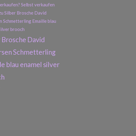
r Brosche David
sen Schmetterling
le blau enamel silver
ch
0