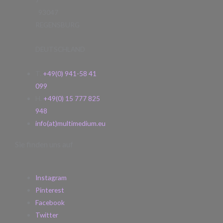
93047
REGENSBURG
DEUTSCHLAND
T.
+49(0) 941-58 41
099
H.
+49(0) 15 777 825
948
info(at)multimedium.eu
Sie finden uns auf
Instagram
Pinterest
Facebook
Twitter