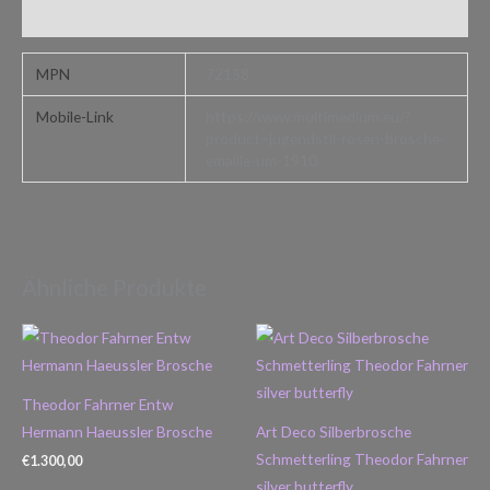
Zusätzliche Informationen
MPN
72158
Mobile-Link
https://www.multimedium.eu/?
product=jugendstil-rosen-brosche-
emaille-um-1910
Ähnliche Produkte
Theodor Fahrner Entw
Hermann Haeussler Brosche
Art Deco Silberbrosche
Schmetterling Theodor Fahrner
€
1.300,00
silver butterfly