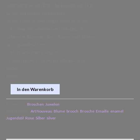
Jugendstil Rosen Brosche Emaille um 1910
Große, dekorative, rechteckige,
an den Ecken abgeschrägte Silber Brosche,
auf schwarzem emailliertem Hintergrund
stilisierter Blumenkorb mit Rosen und Blättern,
leicht gewölbte Form
mit fortlaufendem Zierrand
in einem guten schönen Erhaltungszustand
Höhe:
Länge:
In den Warenkorb
Kategorien:
Broschen
,
Juwelen
Schlagwörter:
Art Nouveau
,
Blume
,
brooch
,
Brosche
,
Emaille
,
enamel
,
Jugendstil
,
Rose
,
Silber
,
silver