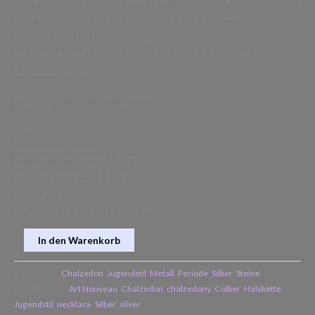
mittiger Calzedon in einem milchigen transparenten opalisierenden
zarten hellblau bis zartem gelblichen Farbton schimmernd,
selten in dieser Art,
gestempelt: 900, Hasenpunze (Tschechische Republik), JB
(Designer, Hersteller)
guter schöner Erhaltungszustand
Höhe des Mittelteils: 7 cm
Breite des Mittelteils: 1,5 cm
Höhe der Pampeln: 2,2 cm
Breite der Pampeln: 8 mm
Gesamtlänge der Kette :45,5 cm
In den Warenkorb
Kategorien:
Chalzedon
,
Jugendstil
,
Metall
,
Periode
,
Silber
,
Steine
Schlagwörter:
Art Nouveau
,
Chalzedon
,
chalzedony
,
Collier
,
Halskette
,
Jugendstil
,
necklace
,
Silber
,
silver