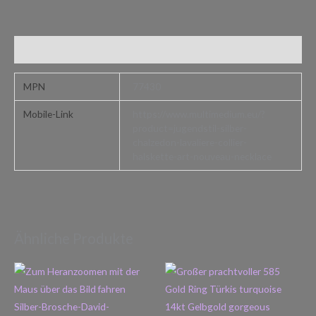
Zusätzliche Informationen
MPN
77430
Mobile-Link
https://www.multimedium.eu/?
product=jugendstil-silber-
chalzedon-lavaliere-collier-
halskette-art-nouveau-necklace
Ähnliche Produkte