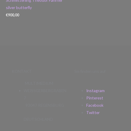
Schmetterling Theodor Fahrner
silver butterfly
€
900,00
KONTAKT
Sie finden uns auf
MULTIMEDIUM
WEISSGERBERGRABEN
Instagram
7
Pinterest
93047 REGENSBURG
Facebook
Twitter
DEUTSCHLAND