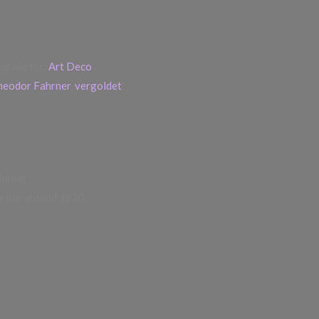
lagwörter:
Art Deco
,
heodor Fahrner
,
vergoldet
,
dering
hrner around 1930,