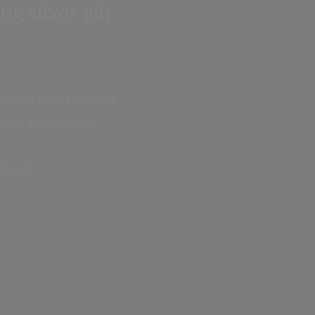
g silver gilt
lötung silver gilt brooch
heodor Fahrner um
ötung,