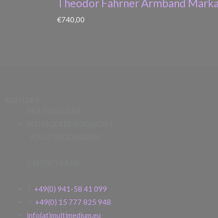
Theodor Fahrner Armband Marka
€
740,00
KONTAKT
MULTIMEDIUM
WEISSGERBERGRABEN 7
93047 REGENSBURG
DEUTSCHLAND
T.
+49(0) 941-58 41 099
H.
+49(0) 15 777 825 948
info(at)multimedium.eu