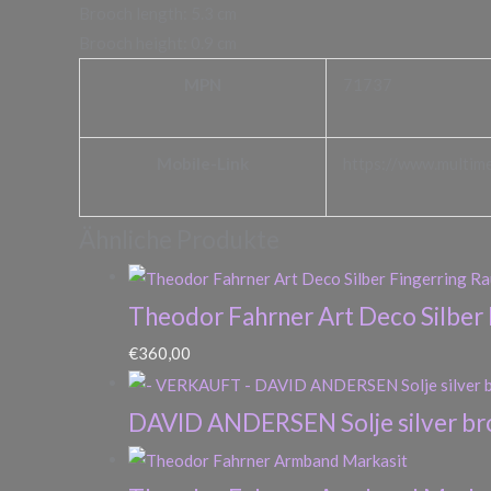
Brooch length: 5.3 cm
Brooch height: 0.9 cm
MPN
71737
Mobile-Link
https://www.multim
Ähnliche Produkte
Theodor Fahrner Art Deco Silber 
€
360,00
DAVID ANDERSEN Solje silver br