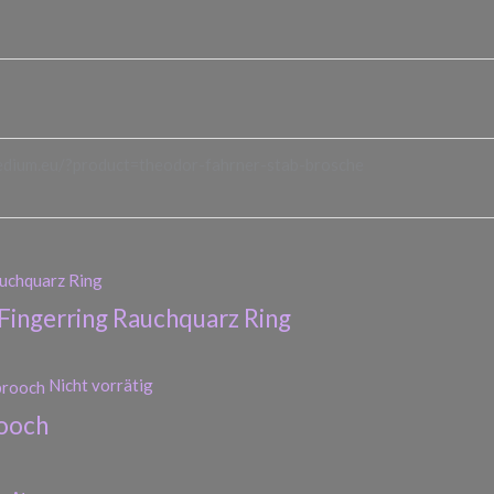
edium.eu/?product=theodor-fahrner-stab-brosche
Fingerring Rauchquarz Ring
Nicht vorrätig
ooch