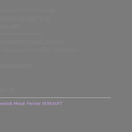
endstil Kristall Glaskaraffe
schlanker konischer Form,
Kerbschliff,
bert, floral reliefiert
em Stöpsel in Metall, versilbert,
ritanniametall versilbert, (siehe Foto)
rhaltungszustand
., 7 cm
endstil
,
Metall
,
Periode
,
VERKAUFT