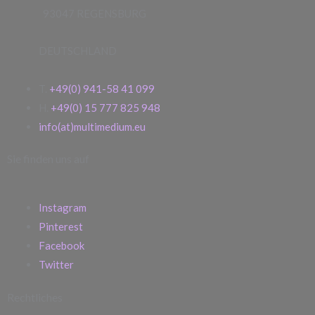
93047 REGENSBURG
DEUTSCHLAND
T.
+49(0) 941-58 41 099
H.
+49(0) 15 777 825 948
info(at)multimedium.eu
Sie finden uns auf
Instagram
Pinterest
Facebook
Twitter
Rechtliches