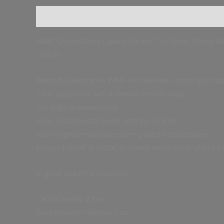
Beschreibung
WMF Crystal Glass Liqueur Carafe, Cut, Silver-Plated 
-SOLD-
Beautiful, decorative WMF Art Nouveau crystal glass ca
Clear glass body with a slender, conical shape
Cut-edge ornamentation
Silver-plated metal mount with floral relief
With original removable silver-plated metal stopper
Stamped: WMF B IO OX, Britannia metal, silver-plated (s
In good, beautiful condition
Carafe height: 23 cm
Base diameter: approx. 7 cm