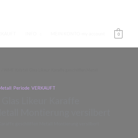
RKAUFT
INFO
MEIN KONTO-my account
0
l
/ WMF Kristall Glas Likeur Karaffe geschliffen Metall
Metall
,
Periode
,
VERKAUFT
 Glas Likeur Karaffe
etall Montierung versilbert
Karaffe geschliffen Metall Montierung versilbert