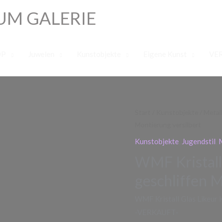
UM GALERIE
OP
Juwelen
Kunstobjekte
Eigene Kunst
VE
Start
/
Kunstobjekte
/
Metal
Montierung versilbert
Kunstobjekte
,
Jugendstil
,
WMF Kristall
geschliffen M
WMF Kristall Glas Likeur 
-VERKAUFT-