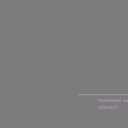
Schöne dekorative WMF Jug
Korpus aus klarem Glas in 
Ornamentik geschliffen in 
Montierung in Metall, versil
mit Original herausnehmbar
gestempelt: WMF B IO OX, B
in einem guten schönen E
Höhe der Karaffe: 23 cm
Durchmesser des Stands: ca
Kategorien:
Kunstobjekte
,
Jug
Schlagwort:
VERKAUFT