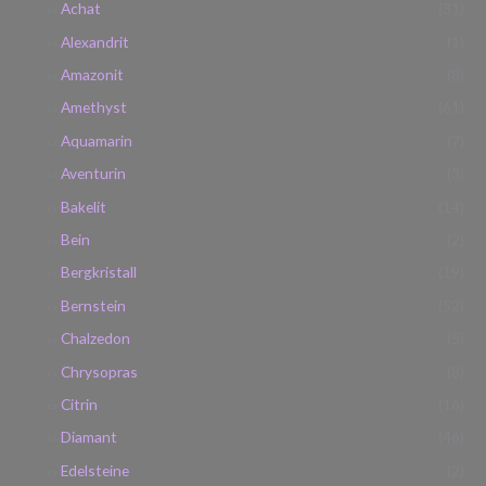
Achat
(31)
Alexandrit
(1)
Amazonit
(8)
Amethyst
(61)
Aquamarin
(7)
Aventurin
(3)
Bakelit
(14)
Bein
(2)
Bergkristall
(19)
Bernstein
(52)
Chalzedon
(5)
Chrysopras
(8)
Citrin
(16)
Diamant
(46)
Edelsteine
(2)