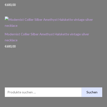
€
680,00
Modernist Collier Silber Amethyst Halskette vintage silver
necklace
€
680,00
S
M
M
Suchen
u
i
a
c
n
x