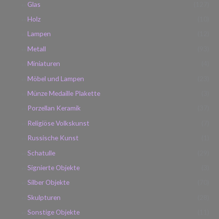
Glas
(127)
Holz
(10)
Lampen
(12)
Metall
(93)
Miniaturen
(4)
Möbel und Lampen
(23)
Münze Medaille Plakette
(3)
Porzellan Keramik
(37)
Religiöse Volkskunst
(7)
Russische Kunst
(1)
Schatulle
(29)
Signierte Objekte
(3)
Silber Objekte
(70)
Skulpturen
(28)
Sonstige Objekte
(11)