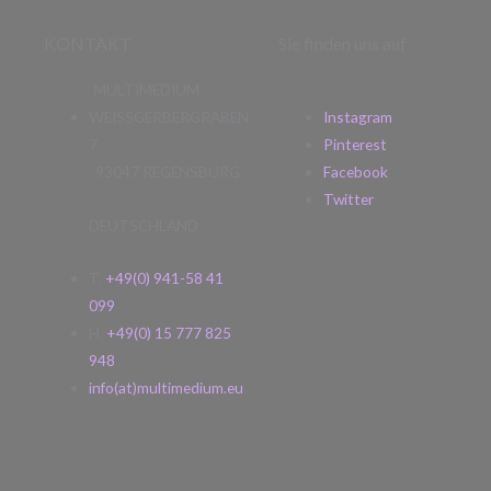
KONTAKT
Sie finden uns auf
MULTIMEDIUM
WEISSGERBERGRABEN
Instagram
7
Pinterest
93047 REGENSBURG
Facebook
Twitter
DEUTSCHLAND
T.
+49(0) 941-58 41
099
H.
+49(0) 15 777 825
948
info(at)multimedium.eu