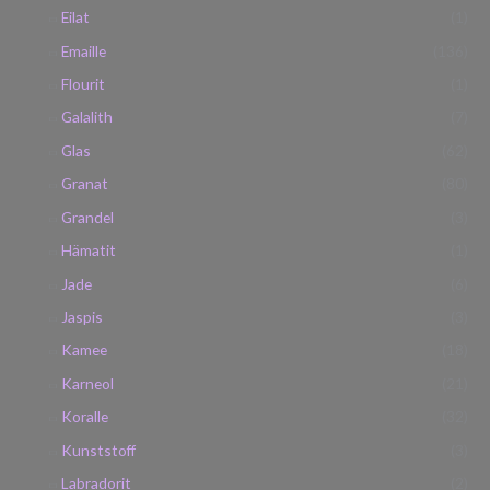
Eilat
(1)
Emaille
(136)
Flourit
(1)
Galalith
(7)
Glas
(62)
Granat
(80)
Grandel
(3)
Hämatit
(1)
Jade
(6)
Jaspis
(3)
Kamee
(18)
Karneol
(21)
Koralle
(32)
Kunststoff
(3)
Labradorit
(2)