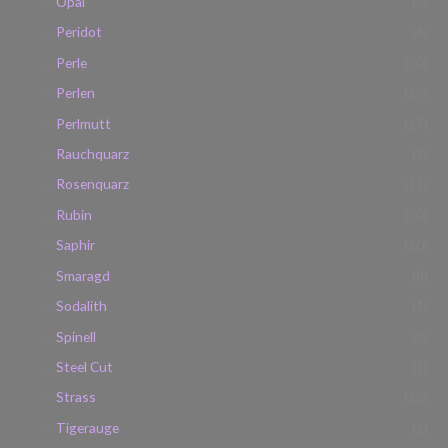
Opal
(8)
Peridot
(4)
Perle
(70)
Perlen
(25)
Perlmutt
(17)
Rauchquarz
(7)
Rosenquarz
(11)
Rubin
(20)
Saphir
(20)
Smaragd
(8)
Sodalith
(1)
Spinell
(3)
Steel Cut
(1)
Strass
(23)
Tigerauge
(1)