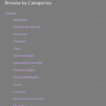
Browse by Categories
h
.
.
e
P
P
Juwelen
(1082)
n
r
r
Anhänger
(203)
n
e
e
Armbänder Armreif
(142)
a
i
i
Broschen
(320)
c
s
s
h
Charivari
(4)
:
Clips
(1)
Gürtelschließe
(7)
Haarnadel Hutnadel
(10)
Ketten Colliers
(265)
KrawattenNadeln
(3)
Kreuz
(16)
Lorgnon
(4)
ManschettenKnöpfe
(7)
Medaillon
(11)